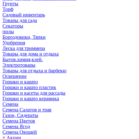
Грунты
Торф
Садовый инвентарь
Товары для сада
Секаторы
пилы
Бороздовики, Тяпки
Удобрения
Леска для триммера
Товары для дома и отдыха
Бытов.химия,клей.
Электротовары
Товары для отдыха и барбекю
Освещение
Горшки и кашпо
Горшки и кашпо пластик
Горшки и касеты для рассады
Горшки и кашпо керамика
Семена
Семена Салатов и трав
Газон, Сидераты
Семена Цветов
Семена Ягод
Семена Овощей
Акции