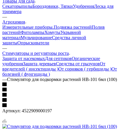
Товары для сада
Секаторы
пилы
Бороздовики, Тяпки
Удобрения
Леска для
триммера
—
Агрохимия
Измерительные приборы.
Подвязка растений
Полив
растений
Фитолампы
Хомуты
Укрывной
материал
Мульчирование
Средства личной
защиты
Опрыскиватели
—
Стимуляторы и регуляторы роста
Защита от насекомых
Для септиков
Органические
удобрения
Защита деревьев
Средства от грызунов
От
вредителей ( инсектициды )
От сорняков ( гербициды )
От
болезней ( фунгициды )
—
Стимулятор для подкормки растений НВ-101 6мл (100)
Артикул:
4522909000197