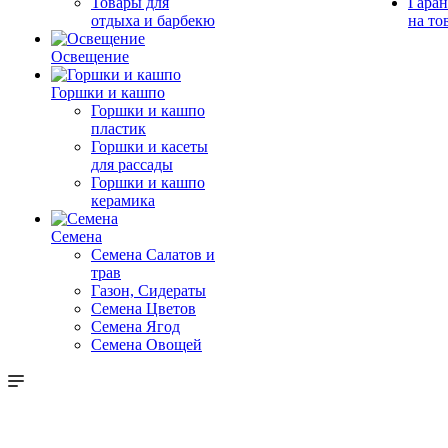
Товары для
Гаран
отдыха и барбекю
на то
Освещение
Горшки и кашпо
Горшки и кашпо
пластик
Горшки и касеты
для рассады
Горшки и кашпо
керамика
Семена
Семена Салатов и
трав
Газон, Сидераты
Семена Цветов
Семена Ягод
Семена Овощей