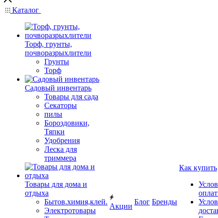
Каталог
Торф, грунты,
почворазрыхлители
Грунты
Торф
Садовый инвентарь
Товары для сада
Секаторы
пилы
Бороздовики,
Тяпки
Удобрения
Леска для
триммера
Как купить
Товары для дома и
Услов
отдыха
опла
Бытов.химия,клей.
Блог
Бренды
Услов
Акции
Электротовары
доста