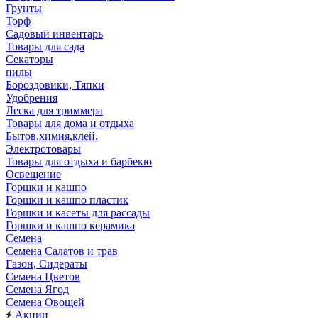
Грунты
Торф
Садовый инвентарь
Товары для сада
Секаторы
пилы
Бороздовики, Тяпки
Удобрения
Леска для триммера
Товары для дома и отдыха
Бытов.химия,клей.
Электротовары
Товары для отдыха и барбекю
Освещение
Горшки и кашпо
Горшки и кашпо пластик
Горшки и касеты для рассады
Горшки и кашпо керамика
Семена
Семена Салатов и трав
Газон, Сидераты
Семена Цветов
Семена Ягод
Семена Овощей
Акции