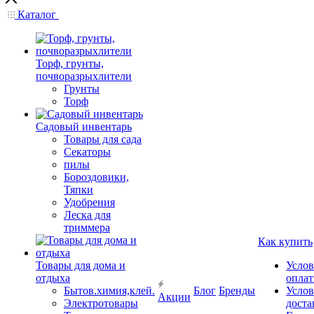
Каталог
Торф, грунты,
почворазрыхлители
Грунты
Торф
Садовый инвентарь
Товары для сада
Секаторы
пилы
Бороздовики,
Тяпки
Удобрения
Леска для
триммера
Как купить
Товары для дома и
Услов
отдыха
опла
Бытов.химия,клей.
Блог
Бренды
Услов
Акции
Электротовары
доста