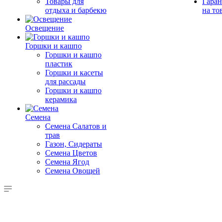
Товары для
Гаран
отдыха и барбекю
на то
Освещение
Горшки и кашпо
Горшки и кашпо
пластик
Горшки и касеты
для рассады
Горшки и кашпо
керамика
Семена
Семена Салатов и
трав
Газон, Сидераты
Семена Цветов
Семена Ягод
Семена Овощей