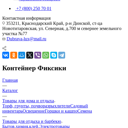
+7 (800) 250 70 01
Контактная информация
353211, Краснодарский Край, р-н Динской, ст-ца
Новотитаровская, ул. Северная, д.700 м севернее земельного
участка №77
Dubrava-lux@mail.ru
Контейнер Фиксики
Главная
—
Каталог
—
Товары для дома и отдыха
Торф, грунты, почворазрыхлители
Садовый
инвентарь
Освещение
Горшки и кашпо
Семена
—
Товары для отдыха и барбекю
Бытов.химия,клей.
Электротовары