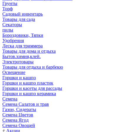
Грунты
Торф
Садовый инвентарь
Товары для сада
Секаторы
пилы
Бороздовики, Тяпки
Удобрения
Леска для триммера
Товары для дома и отдыха
Бытов.химия,клей.
Электротовары
Товары для отдыха и барбекю
Освещение
Горшки и кашпо
Горшки и кашпо пластик
Горшки и касеты для рассады
Горшки и кашпо керамика
Семена
Семена Салатов и трав
Газон, Сидераты
Семена Цветов
Семена Ягод
Семена Овощей
Акции