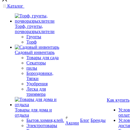
Каталог
Торф, грунты,
почворазрыхлители
Грунты
Торф
Садовый инвентарь
Товары для сада
Секаторы
пилы
Бороздовики,
Тяпки
Удобрения
Леска для
триммера
Как купить
Товары для дома и
Услов
отдыха
опла
Бытов.химия,клей.
Блог
Бренды
Услов
Акции
Электротовары
доста