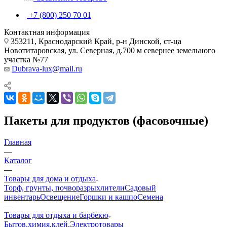
+7 (800) 250 70 01
Контактная информация
353211, Краснодарский Край, р-н Динской, ст-ца
Новотитаровская, ул. Северная, д.700 м севернее земельного
участка №77
Dubrava-lux@mail.ru
Пакеты для продуктов (фасовочные)
Главная
—
Каталог
—
Товары для дома и отдыха
Торф, грунты, почворазрыхлители
Садовый
инвентарь
Освещение
Горшки и кашпо
Семена
—
Товары для отдыха и барбекю
Бытов.химия,клей.
Электротовары