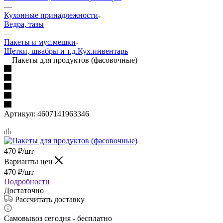
—
Кухонные принадлежности
Ведра, тазы
—
Пакеты и мус.мешки
Щетки, швабры и т.д.
Кух.инвентарь
—
Пакеты для продуктов (фасовочные)
Артикул:
4607141963346
470
₽
/шт
Варианты цен
470
₽
/шт
Подробности
Достаточно
Рассчитать доставку
Самовывоз сегодня - бесплатно