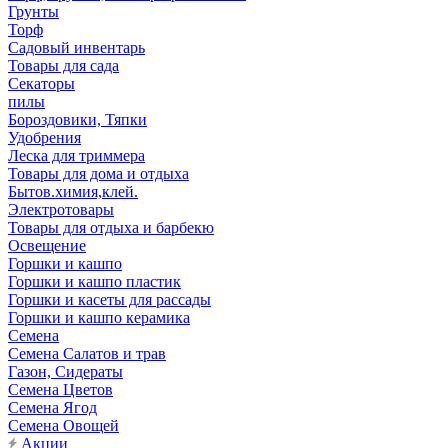
Грунты
Торф
Садовый инвентарь
Товары для сада
Секаторы
пилы
Бороздовики, Тяпки
Удобрения
Леска для триммера
Товары для дома и отдыха
Бытов.химия,клей.
Электротовары
Товары для отдыха и барбекю
Освещение
Горшки и кашпо
Горшки и кашпо пластик
Горшки и касеты для рассады
Горшки и кашпо керамика
Семена
Семена Салатов и трав
Газон, Сидераты
Семена Цветов
Семена Ягод
Семена Овощей
Акции