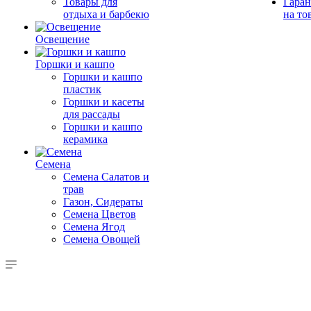
Товары для
Гаран
отдыха и барбекю
на то
Освещение
Горшки и кашпо
Горшки и кашпо
пластик
Горшки и касеты
для рассады
Горшки и кашпо
керамика
Семена
Семена Салатов и
трав
Газон, Сидераты
Семена Цветов
Семена Ягод
Семена Овощей