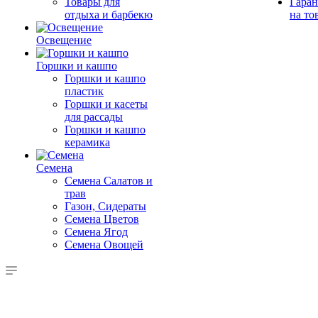
Товары для
Гаран
отдыха и барбекю
на то
Освещение
Горшки и кашпо
Горшки и кашпо
пластик
Горшки и касеты
для рассады
Горшки и кашпо
керамика
Семена
Семена Салатов и
трав
Газон, Сидераты
Семена Цветов
Семена Ягод
Семена Овощей