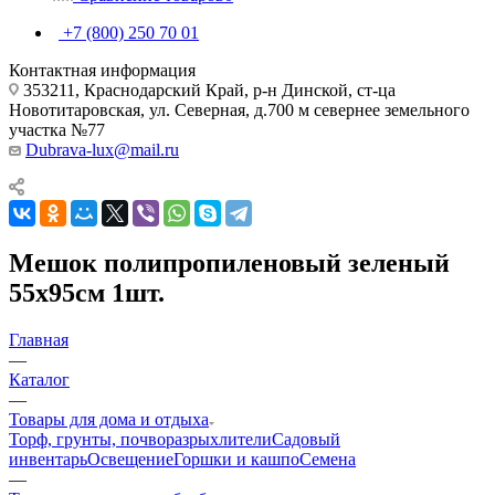
+7 (800) 250 70 01
Контактная информация
353211, Краснодарский Край, р-н Динской, ст-ца
Новотитаровская, ул. Северная, д.700 м севернее земельного
участка №77
Dubrava-lux@mail.ru
Мешок полипропиленовый зеленый
55х95см 1шт.
Главная
—
Каталог
—
Товары для дома и отдыха
Торф, грунты, почворазрыхлители
Садовый
инвентарь
Освещение
Горшки и кашпо
Семена
—