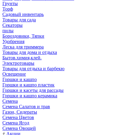
Грунты
Торф
Садовый инвентарь
Товары для сада
Секаторы
пилы
Бороздовики, Тяпки
Удобрения
Леска для триммера
Товары для дома и отдыха
Бытов.химия,клей.
Электротовары
Товары для отдыха и барбекю
Освещение
Горшки и кашпо
Горшки и кашпо пластик
Горшки и касеты для рассады
Горшки и кашпо керамика
Семена
Семена Салатов и трав
Газон, Сидераты
Семена Цветов
Семена Ягод
Семена Овощей
Акции