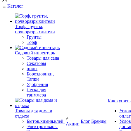
Каталог
Торф, грунты,
почворазрыхлители
Грунты
Торф
Садовый инвентарь
Товары для сада
Секаторы
пилы
Бороздовики,
Тяпки
Удобрения
Леска для
триммера
Как купить
Товары для дома и
Услов
отдыха
опла
Бытов.химия,клей.
Блог
Бренды
Услов
Акции
Электротовары
доста