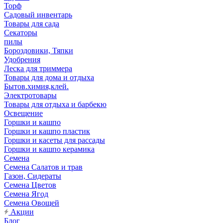
Торф
Садовый инвентарь
Товары для сада
Секаторы
пилы
Бороздовики, Тяпки
Удобрения
Леска для триммера
Товары для дома и отдыха
Бытов.химия,клей.
Электротовары
Товары для отдыха и барбекю
Освещение
Горшки и кашпо
Горшки и кашпо пластик
Горшки и касеты для рассады
Горшки и кашпо керамика
Семена
Семена Салатов и трав
Газон, Сидераты
Семена Цветов
Семена Ягод
Семена Овощей
Акции
Блог