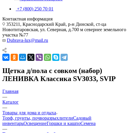
+7 (800) 250 70 01
Контактная информация
353211, Краснодарский Край, р-н Динской, ст-ца
Новотитаровская, ул. Северная, д.700 м севернее земельного
участка №77
Dubrava-lux@mail.ru
Щетка д/пола с совком (набор)
ЛЕНИВКА Классика SV3033, SVIP
Главная
—
Каталог
—
Товары для дома и отдыха
Торф, грунты, почворазрыхлители
Садовый
инвентарь
Освещение
Горшки и кашпо
Семена
—