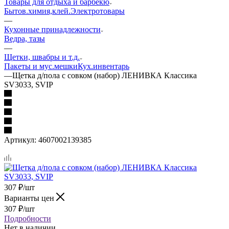
Товары для отдыха и барбекю
Бытов.химия,клей.
Электротовары
—
Кухонные принадлежности
Ведра, тазы
—
Щетки, швабры и т.д.
Пакеты и мус.мешки
Кух.инвентарь
—
Щетка д/пола с совком (набор) ЛЕНИВКА Классика
SV3033, SVIP
Артикул:
4607002139385
307
₽
/шт
Варианты цен
307
₽
/шт
Подробности
Нет в наличии