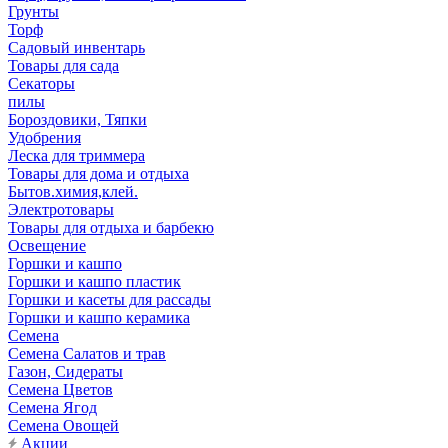
Грунты
Торф
Садовый инвентарь
Товары для сада
Секаторы
пилы
Бороздовики, Тяпки
Удобрения
Леска для триммера
Товары для дома и отдыха
Бытов.химия,клей.
Электротовары
Товары для отдыха и барбекю
Освещение
Горшки и кашпо
Горшки и кашпо пластик
Горшки и касеты для рассады
Горшки и кашпо керамика
Семена
Семена Салатов и трав
Газон, Сидераты
Семена Цветов
Семена Ягод
Семена Овощей
Акции