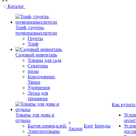
Каталог
Торф, грунты,
почворазрыхлители
Грунты
Торф
Садовый инвентарь
Товары для сада
Секаторы
пилы
Бороздовики,
Тяпки
Удобрения
Леска для
триммера
Как купить
Товары для дома и
Услов
отдыха
опла
Бытов.химия,клей.
Блог
Бренды
Услов
Акции
Электротовары
доста