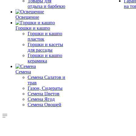
Товары для
Гаран
отдыха и барбекю
на то
Освещение
Горшки и кашпо
Горшки и кашпо
пластик
Горшки и касеты
для рассады
Горшки и кашпо
керамика
Семена
Семена Салатов и
трав
Газон, Сидераты
Семена Цветов
Семена Ягод
Семена Овощей