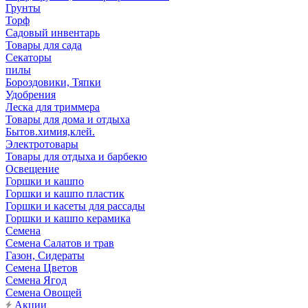
Грунты
Торф
Садовый инвентарь
Товары для сада
Секаторы
пилы
Бороздовики, Тяпки
Удобрения
Леска для триммера
Товары для дома и отдыха
Бытов.химия,клей.
Электротовары
Товары для отдыха и барбекю
Освещение
Горшки и кашпо
Горшки и кашпо пластик
Горшки и касеты для рассады
Горшки и кашпо керамика
Семена
Семена Салатов и трав
Газон, Сидераты
Семена Цветов
Семена Ягод
Семена Овощей
Акции