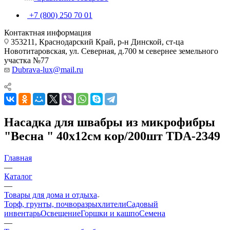
+7 (800) 250 70 01
Контактная информация
353211, Краснодарский Край, р-н Динской, ст-ца
Новотитаровская, ул. Северная, д.700 м севернее земельного
участка №77
Dubrava-lux@mail.ru
Насадка для швабры из микрофибры
"Весна " 40х12см кор/200шт TDA-2349
Главная
—
Каталог
—
Товары для дома и отдыха
Торф, грунты, почворазрыхлители
Садовый
инвентарь
Освещение
Горшки и кашпо
Семена
—