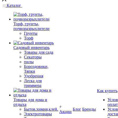
Каталог
Торф, грунты,
почворазрыхлители
Грунты
Торф
Садовый инвентарь
Товары для сада
Секаторы
пилы
Бороздовики,
Тяпки
Удобрения
Леска для
триммера
Как купить
Товары для дома и
Услов
отдыха
опла
Бытов.химия,клей.
Блог
Бренды
Услов
Акции
Электротовары
доста