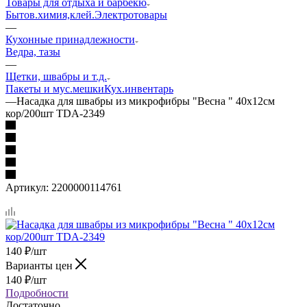
Товары для отдыха и барбекю
Бытов.химия,клей.
Электротовары
—
Кухонные принадлежности
Ведра, тазы
—
Щетки, швабры и т.д.
Пакеты и мус.мешки
Кух.инвентарь
—
Насадка для швабры из микрофибры "Весна " 40х12см
кор/200шт TDA-2349
Артикул:
2200000114761
140
₽
/шт
Варианты цен
140
₽
/шт
Подробности
Достаточно