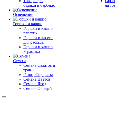
Товары для
Гаран
отдыха и барбекю
на то
Освещение
Горшки и кашпо
Горшки и кашпо
пластик
Горшки и касеты
для рассады
Горшки и кашпо
керамика
Семена
Семена Салатов и
трав
Газон, Сидераты
Семена Цветов
Семена Ягод
Семена Овощей