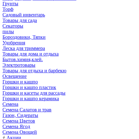
Грунты
Торф
Садовый инвентарь
Товары для сада
Секаторы
пилы
Бороздовики, Тяпки
Удобрения
Леска для триммера
Товары для дома и отдыха
Бытов.химия,клей.
Электротовары
Товары для отдыха и барбекю
Освещение
Горшки и кашпо
Горшки и кашпо пластик
Горшки и касеты для рассады
Горшки и кашпо керамика
Семена
Семена Салатов и трав
Газон, Сидераты
Семена Цветов
Семена Ягод
Семена Овощей
Акции