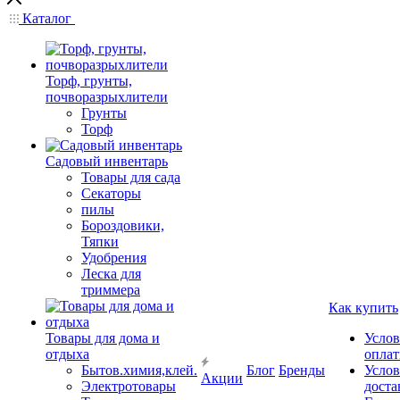
Каталог
Торф, грунты,
почворазрыхлители
Грунты
Торф
Садовый инвентарь
Товары для сада
Секаторы
пилы
Бороздовики,
Тяпки
Удобрения
Леска для
триммера
Как купить
Товары для дома и
Услов
отдыха
опла
Бытов.химия,клей.
Блог
Бренды
Услов
Акции
Электротовары
доста