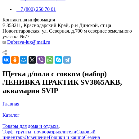
+7 (800) 250 70 01
Контактная информация
353211, Краснодарский Край, р-н Динской, ст-ца
Новотитаровская, ул. Северная, д.700 м севернее земельного
участка №77
Dubrava-lux@mail.ru
Щетка д/пола с совком (набор)
ЛЕНИВКА ПРАКТИК SV3865АКВ,
аквамарин SVIP
Главная
—
Каталог
—
Товары для дома и отдыха
Торф, грунты, почворазрыхлители
Садовый
инвентарь
Освещение
Горшки и кашпо
Семена