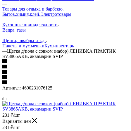
—
Товары для отдыха и барбекю
Бытов.химия,клей.
Электротовары
—
Кухонные принадлежности
Ведра, тазы
—
Щетки, швабры и т.д.
Пакеты и мус.мешки
Кух.инвентарь
—
Щетка д/пола с совком (набор) ЛЕНИВКА ПРАКТИК
SV3865АКВ, аквамарин SVIP
Артикул:
4690231076125
231
₽
/шт
Варианты цен
231
₽
/шт