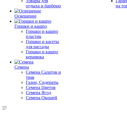
Товары для
Гаран
отдыха и барбекю
на то
Освещение
Горшки и кашпо
Горшки и кашпо
пластик
Горшки и касеты
для рассады
Горшки и кашпо
керамика
Семена
Семена Салатов и
трав
Газон, Сидераты
Семена Цветов
Семена Ягод
Семена Овощей