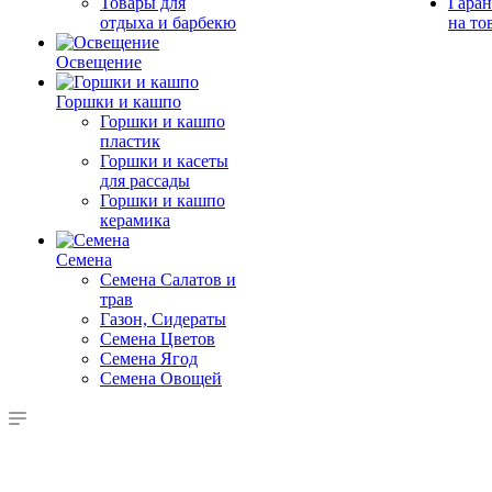
Товары для
Гаран
отдыха и барбекю
на то
Освещение
Горшки и кашпо
Горшки и кашпо
пластик
Горшки и касеты
для рассады
Горшки и кашпо
керамика
Семена
Семена Салатов и
трав
Газон, Сидераты
Семена Цветов
Семена Ягод
Семена Овощей