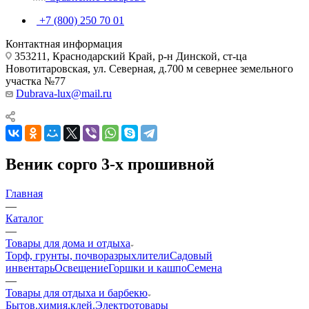
+7 (800) 250 70 01
Контактная информация
353211, Краснодарский Край, р-н Динской, ст-ца
Новотитаровская, ул. Северная, д.700 м севернее земельного
участка №77
Dubrava-lux@mail.ru
Веник сорго 3-х прошивной
Главная
—
Каталог
—
Товары для дома и отдыха
Торф, грунты, почворазрыхлители
Садовый
инвентарь
Освещение
Горшки и кашпо
Семена
—
Товары для отдыха и барбекю
Бытов.химия,клей.
Электротовары