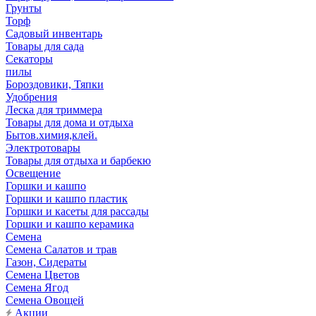
Грунты
Торф
Садовый инвентарь
Товары для сада
Секаторы
пилы
Бороздовики, Тяпки
Удобрения
Леска для триммера
Товары для дома и отдыха
Бытов.химия,клей.
Электротовары
Товары для отдыха и барбекю
Освещение
Горшки и кашпо
Горшки и кашпо пластик
Горшки и касеты для рассады
Горшки и кашпо керамика
Семена
Семена Салатов и трав
Газон, Сидераты
Семена Цветов
Семена Ягод
Семена Овощей
Акции