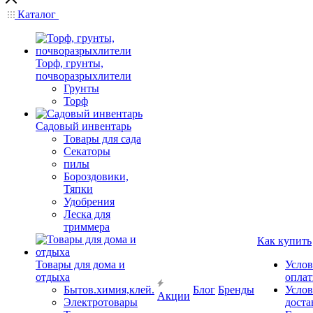
Каталог
Торф, грунты,
почворазрыхлители
Грунты
Торф
Садовый инвентарь
Товары для сада
Секаторы
пилы
Бороздовики,
Тяпки
Удобрения
Леска для
триммера
Как купить
Товары для дома и
Услов
отдыха
опла
Бытов.химия,клей.
Блог
Бренды
Услов
Акции
Электротовары
доста