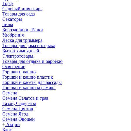
Торф
Садовый инвентарь
Товары для сада
Секаторы
пилы
Бороздовики, Тяпки
Удобрения
Леска для триммера
Товары для дома и отдыха
Бытов.химия,клей.
Электротовары
Товары для отдыха и барбекю
Освещение
Горшки и кашпо
Горшки и кашпо пластик
Горшки и касеты для рассады
Горшки и кашпо керамика
Семена
Семена Салатов и трав
Газон, Сидераты
Семена Цветов
Семена Ягод
Семена Овощей
Акции
Блог