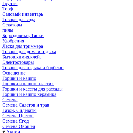
Грунты
Торф
Садовый инвентарь
Товары для сада
Секаторы
пилы
Бороздовики, Тяпки
Удобрения
Леска для триммера
Товары для дома и отдыха
Бытов.химия,клей.
Электротовары
Товары для отдыха и барбекю
Освещение
Горшки и кашпо
Горшки и кашпо пластик
Горшки и касеты для рассады
Горшки и кашпо керамика
Семена
Семена Салатов и трав
Газон, Сидераты
Семена Цветов
Семена Ягод
Семена Овощей
Акции