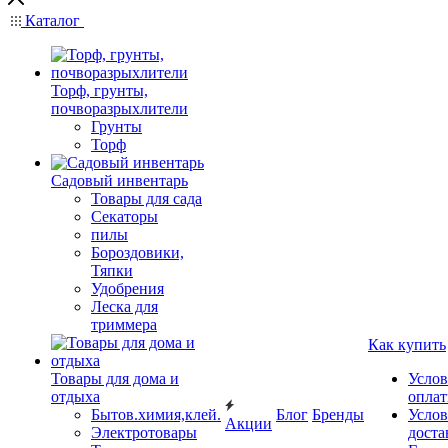
Каталог
Торф, грунты,
почворазрыхлители
Грунты
Торф
Садовый инвентарь
Товары для сада
Секаторы
пилы
Бороздовики,
Тяпки
Удобрения
Леска для
триммера
Как купить
Товары для дома и
Услов
отдыха
опла
Бытов.химия,клей.
Блог
Бренды
Услов
Акции
Электротовары
доста