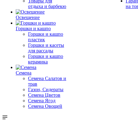
Товары для
Гаран
отдыха и барбекю
на то
Освещение
Горшки и кашпо
Горшки и кашпо
пластик
Горшки и касеты
для рассады
Горшки и кашпо
керамика
Семена
Семена Салатов и
трав
Газон, Сидераты
Семена Цветов
Семена Ягод
Семена Овощей