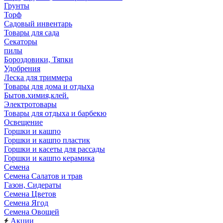
Грунты
Торф
Садовый инвентарь
Товары для сада
Секаторы
пилы
Бороздовики, Тяпки
Удобрения
Леска для триммера
Товары для дома и отдыха
Бытов.химия,клей.
Электротовары
Товары для отдыха и барбекю
Освещение
Горшки и кашпо
Горшки и кашпо пластик
Горшки и касеты для рассады
Горшки и кашпо керамика
Семена
Семена Салатов и трав
Газон, Сидераты
Семена Цветов
Семена Ягод
Семена Овощей
Акции