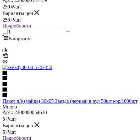
Арт.: 2200000147479
250
₽
/шт
Варианты цен
250
₽
/шт
Подробности
В корзину
Пакет п/э (майка) 36х65 Звезда (черная) в рул 50шт кор/1000шт
Много
Арт.: 2200000054630
5
₽
/шт
Варианты цен
5
₽
/шт
Подробности