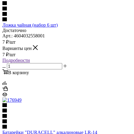
Ложка чайная (набор 6 шт)
Достаточно
Арт.: 4604032558001
7
₽
/шт
Варианты цен
7
₽
/шт
Подробности
В корзину
Батарейки "DURACELL" алкалиновые LR-14