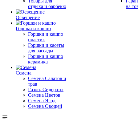
Товары для
Гаран
отдыха и барбекю
на то
Освещение
Горшки и кашпо
Горшки и кашпо
пластик
Горшки и касеты
для рассады
Горшки и кашпо
керамика
Семена
Семена Салатов и
трав
Газон, Сидераты
Семена Цветов
Семена Ягод
Семена Овощей