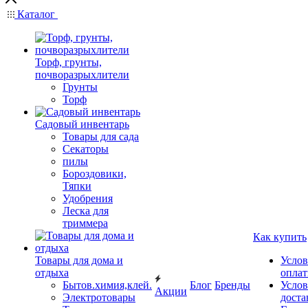
Каталог
Торф, грунты,
почворазрыхлители
Грунты
Торф
Садовый инвентарь
Товары для сада
Секаторы
пилы
Бороздовики,
Тяпки
Удобрения
Леска для
триммера
Как купить
Товары для дома и
Услов
отдыха
опла
Бытов.химия,клей.
Блог
Бренды
Услов
Акции
Электротовары
доста