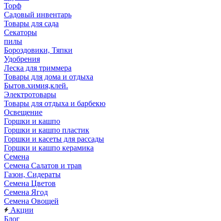
Торф
Садовый инвентарь
Товары для сада
Секаторы
пилы
Бороздовики, Тяпки
Удобрения
Леска для триммера
Товары для дома и отдыха
Бытов.химия,клей.
Электротовары
Товары для отдыха и барбекю
Освещение
Горшки и кашпо
Горшки и кашпо пластик
Горшки и касеты для рассады
Горшки и кашпо керамика
Семена
Семена Салатов и трав
Газон, Сидераты
Семена Цветов
Семена Ягод
Семена Овощей
Акции
Блог