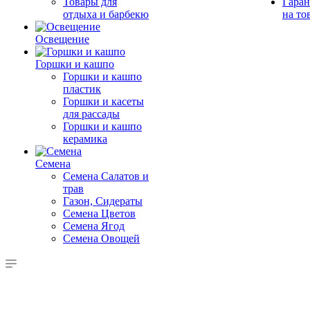
Товары для
Гаран
отдыха и барбекю
на то
Освещение
Горшки и кашпо
Горшки и кашпо
пластик
Горшки и касеты
для рассады
Горшки и кашпо
керамика
Семена
Семена Салатов и
трав
Газон, Сидераты
Семена Цветов
Семена Ягод
Семена Овощей