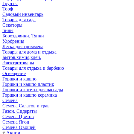
Грунты
Торф
Садовый инвентарь
Товары для сада
Секаторы
пилы
Бороздовики, Тяпки
Удобрения
Леска для триммера
Товары для дома и отдыха
Бытов.химия,клей.
Электротовары
Товары для отдыха и барбекю
Освещение
Горшки и кашпо
Горшки и кашпо пластик
Горшки и касеты для рассады
Горшки и кашпо керамика
Семена
Семена Салатов и трав
Газон, Сидераты
Семена Цветов
Семена Ягод
Семена Овощей
Акции