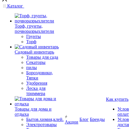
Каталог
Торф, грунты,
почворазрыхлители
Грунты
Торф
Садовый инвентарь
Товары для сада
Секаторы
пилы
Бороздовики,
Тяпки
Удобрения
Леска для
триммера
Как купить
Товары для дома и
Услов
отдыха
опла
Бытов.химия,клей.
Блог
Бренды
Услов
Акции
Электротовары
доста