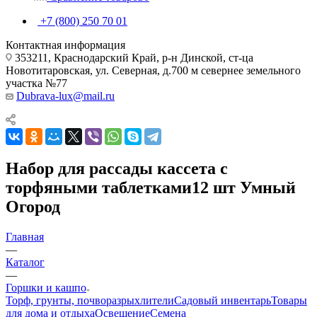
+7 (800) 250 70 01
Контактная информация
353211, Краснодарский Край, р-н Динской, ст-ца
Новотитаровская, ул. Северная, д.700 м севернее земельного
участка №77
Dubrava-lux@mail.ru
Набор для рассады кассета с
торфяными таблетками12 шт Умный
Огород
Главная
—
Каталог
—
Горшки и кашпо
Торф, грунты, почворазрыхлители
Садовый инвентарь
Товары
для дома и отдыха
Освещение
Семена