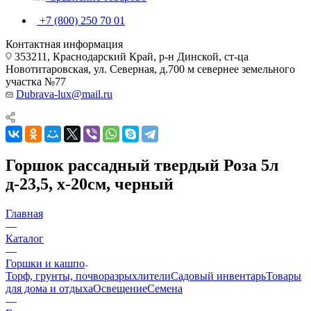
+7 (800) 250 70 01
Контактная информация
353211, Краснодарский Край, р-н Динской, ст-ца
Новотитаровская, ул. Северная, д.700 м севернее земельного
участка №77
Dubrava-lux@mail.ru
Горшок рассадный твердый Роза 5л
д-23,5, х-20см, черный
Главная
—
Каталог
—
Горшки и кашпо
Торф, грунты, почворазрыхлители
Садовый инвентарь
Товары
для дома и отдыха
Освещение
Семена
—