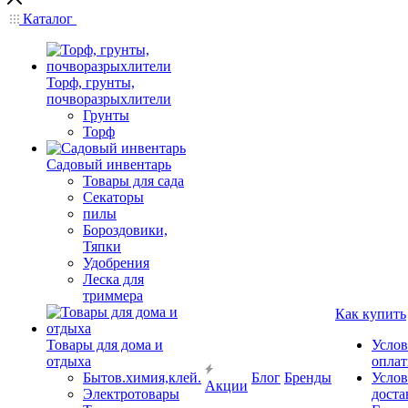
Каталог
Торф, грунты,
почворазрыхлители
Грунты
Торф
Садовый инвентарь
Товары для сада
Секаторы
пилы
Бороздовики,
Тяпки
Удобрения
Леска для
триммера
Как купить
Товары для дома и
Услов
отдыха
опла
Бытов.химия,клей.
Блог
Бренды
Услов
Акции
Электротовары
доста