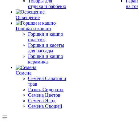
Товары для
Гаран
отдыха и барбекю
на то
Освещение
Горшки и кашпо
Горшки и кашпо
пластик
Горшки и касеты
для рассады
Горшки и кашпо
керамика
Семена
Семена Салатов и
трав
Газон, Сидераты
Семена Цветов
Семена Ягод
Семена Овощей