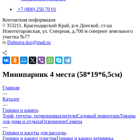
+7 (800) 250 70 01
Контактная информация
353211, Краснодарский Край, р-н Динской, ст-ца
Новотитаровская, ул. Северная, д.700 м севернее земельного
участка №77
Dubrava-lux@mail.ru
Минипарник 4 места (58*19*6,5см)
Главная
—
Каталог
—
Горшки и кашпо
Торф, грунты, почворазрыхлители
Садовый инвентарь
Товары
для дома и отдыха
Освещение
Семена
—
Горшки и касеты для рассады
Горшки и кашпо пластик
Горшки и кашпо керамика