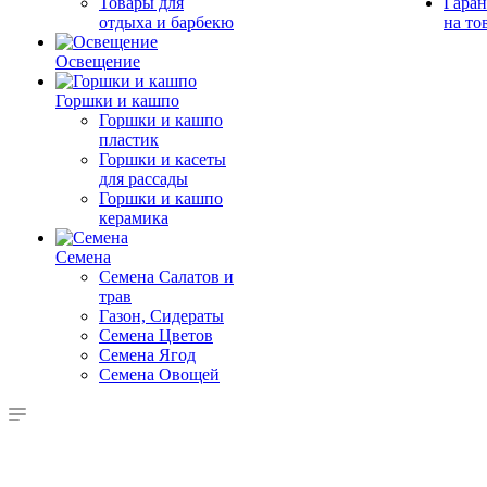
Товары для
Гаран
отдыха и барбекю
на то
Освещение
Горшки и кашпо
Горшки и кашпо
пластик
Горшки и касеты
для рассады
Горшки и кашпо
керамика
Семена
Семена Салатов и
трав
Газон, Сидераты
Семена Цветов
Семена Ягод
Семена Овощей