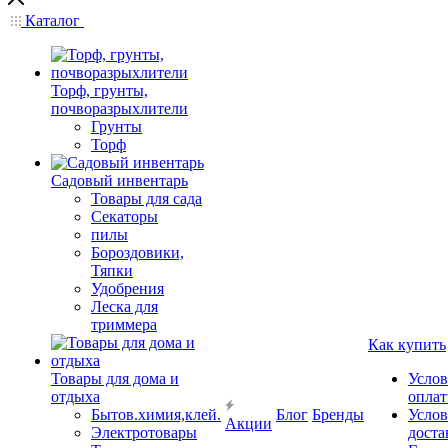
Каталог
Торф, грунты,
почворазрыхлители
Грунты
Торф
Садовый инвентарь
Товары для сада
Секаторы
пилы
Бороздовики,
Тяпки
Удобрения
Леска для
триммера
Как купить
Товары для дома и
Услов
отдыха
опла
Бытов.химия,клей.
Блог
Бренды
Услов
Акции
Электротовары
доста