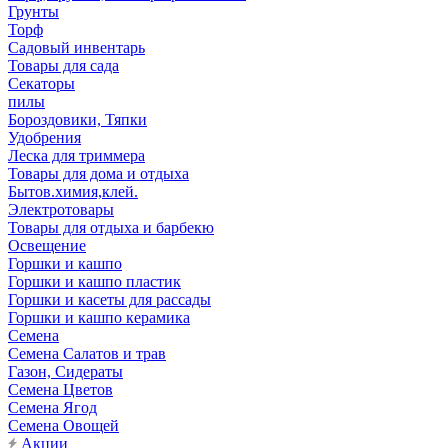
Грунты
Торф
Садовый инвентарь
Товары для сада
Секаторы
пилы
Бороздовики, Тяпки
Удобрения
Леска для триммера
Товары для дома и отдыха
Бытов.химия,клей.
Электротовары
Товары для отдыха и барбекю
Освещение
Горшки и кашпо
Горшки и кашпо пластик
Горшки и касеты для рассады
Горшки и кашпо керамика
Семена
Семена Салатов и трав
Газон, Сидераты
Семена Цветов
Семена Ягод
Семена Овощей
Акции