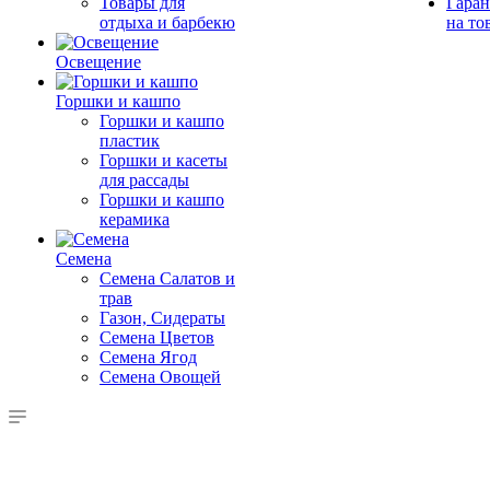
Товары для
Гаран
отдыха и барбекю
на то
Освещение
Горшки и кашпо
Горшки и кашпо
пластик
Горшки и касеты
для рассады
Горшки и кашпо
керамика
Семена
Семена Салатов и
трав
Газон, Сидераты
Семена Цветов
Семена Ягод
Семена Овощей