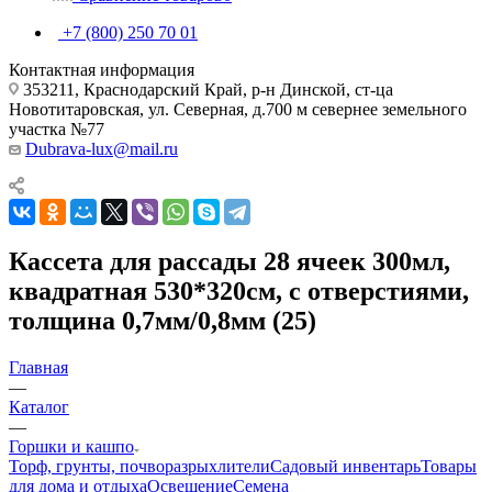
+7 (800) 250 70 01
Контактная информация
353211, Краснодарский Край, р-н Динской, ст-ца
Новотитаровская, ул. Северная, д.700 м севернее земельного
участка №77
Dubrava-lux@mail.ru
Кассета для рассады 28 ячеек 300мл,
квадратная 530*320см, с отверстиями,
толщина 0,7мм/0,8мм (25)
Главная
—
Каталог
—
Горшки и кашпо
Торф, грунты, почворазрыхлители
Садовый инвентарь
Товары
для дома и отдыха
Освещение
Семена