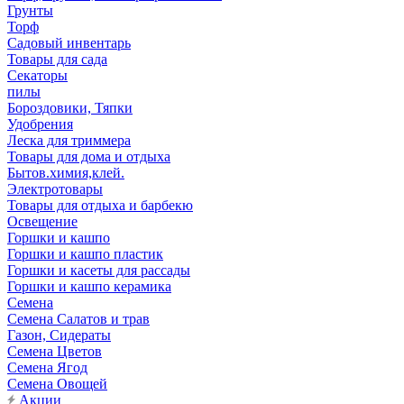
Грунты
Торф
Садовый инвентарь
Товары для сада
Секаторы
пилы
Бороздовики, Тяпки
Удобрения
Леска для триммера
Товары для дома и отдыха
Бытов.химия,клей.
Электротовары
Товары для отдыха и барбекю
Освещение
Горшки и кашпо
Горшки и кашпо пластик
Горшки и касеты для рассады
Горшки и кашпо керамика
Семена
Семена Салатов и трав
Газон, Сидераты
Семена Цветов
Семена Ягод
Семена Овощей
Акции