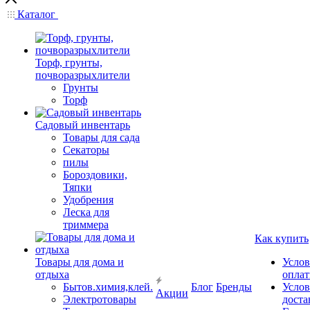
Каталог
Торф, грунты,
почворазрыхлители
Грунты
Торф
Садовый инвентарь
Товары для сада
Секаторы
пилы
Бороздовики,
Тяпки
Удобрения
Леска для
триммера
Как купить
Товары для дома и
Услов
отдыха
опла
Бытов.химия,клей.
Блог
Бренды
Услов
Акции
Электротовары
доста