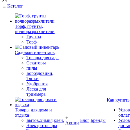
Каталог
Торф, грунты,
почворазрыхлители
Грунты
Торф
Садовый инвентарь
Товары для сада
Секаторы
пилы
Бороздовики,
Тяпки
Удобрения
Леска для
триммера
Как купить
Товары для дома и
Услов
отдыха
опла
Бытов.химия,клей.
Блог
Бренды
Услов
Акции
Электротовары
доста