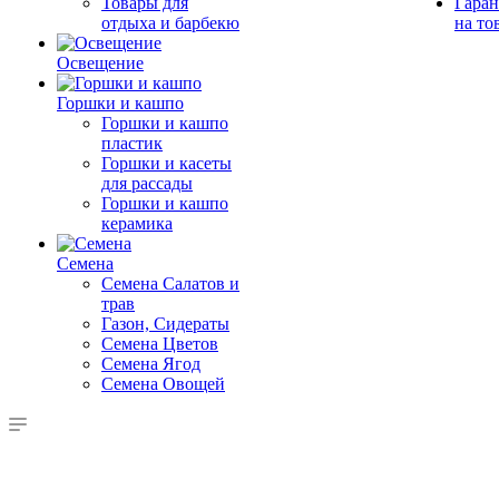
Товары для
Гаран
отдыха и барбекю
на то
Освещение
Горшки и кашпо
Горшки и кашпо
пластик
Горшки и касеты
для рассады
Горшки и кашпо
керамика
Семена
Семена Салатов и
трав
Газон, Сидераты
Семена Цветов
Семена Ягод
Семена Овощей