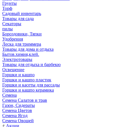
Грунты
Торф
Садовый инвентарь
Товары для сада
Секаторы
пилы
Бороздовики, Тяпки
Удобрения
Леска для триммера
Товары для дома и отдыха
Бытов.химия,клей.
Электротовары
Товары для отдыха и барбекю
Освещение
Горшки и кашпо
Горшки и кашпо пластик
Горшки и касеты для рассады
Горшки и кашпо керамика
Семена
Семена Салатов и трав
Газон, Сидераты
Семена Цветов
Семена Ягод
Семена Овощей
Акции