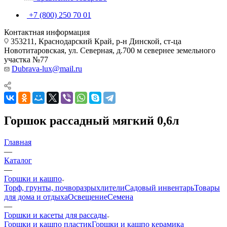
+7 (800) 250 70 01
Контактная информация
353211, Краснодарский Край, р-н Динской, ст-ца
Новотитаровская, ул. Северная, д.700 м севернее земельного
участка №77
Dubrava-lux@mail.ru
Горшок рассадный мягкий 0,6л
Главная
—
Каталог
—
Горшки и кашпо
Торф, грунты, почворазрыхлители
Садовый инвентарь
Товары
для дома и отдыха
Освещение
Семена
—
Горшки и касеты для рассады
Горшки и кашпо пластик
Горшки и кашпо керамика