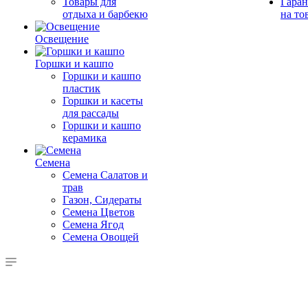
Товары для
Гаран
отдыха и барбекю
на то
Освещение
Горшки и кашпо
Горшки и кашпо
пластик
Горшки и касеты
для рассады
Горшки и кашпо
керамика
Семена
Семена Салатов и
трав
Газон, Сидераты
Семена Цветов
Семена Ягод
Семена Овощей