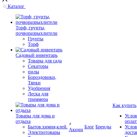
Каталог
Торф, грунты,
почворазрыхлители
Грунты
Торф
Садовый инвентарь
Товары для сада
Секаторы
пилы
Бороздовики,
Тяпки
Удобрения
Леска для
триммера
Как купить
Товары для дома и
Услов
отдыха
опла
Бытов.химия,клей.
Блог
Бренды
Услов
Акции
Электротовары
доста