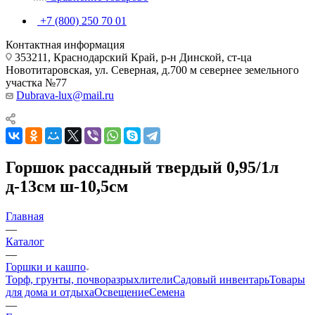
+7 (800) 250 70 01
Контактная информация
353211, Краснодарский Край, р-н Динской, ст-ца
Новотитаровская, ул. Северная, д.700 м севернее земельного
участка №77
Dubrava-lux@mail.ru
Горшок рассадный твердый 0,95/1л
д-13см ш-10,5см
Главная
—
Каталог
—
Горшки и кашпо
Торф, грунты, почворазрыхлители
Садовый инвентарь
Товары
для дома и отдыха
Освещение
Семена
—