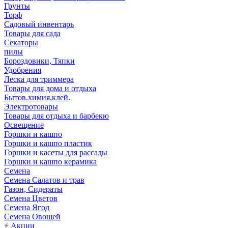
Грунты
Торф
Садовый инвентарь
Товары для сада
Секаторы
пилы
Бороздовики, Тяпки
Удобрения
Леска для триммера
Товары для дома и отдыха
Бытов.химия,клей.
Электротовары
Товары для отдыха и барбекю
Освещение
Горшки и кашпо
Горшки и кашпо пластик
Горшки и касеты для рассады
Горшки и кашпо керамика
Семена
Семена Салатов и трав
Газон, Сидераты
Семена Цветов
Семена Ягод
Семена Овощей
Акции