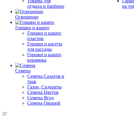
Товары для
Гаран
отдыха и барбекю
на то
Освещение
Горшки и кашпо
Горшки и кашпо
пластик
Горшки и касеты
для рассады
Горшки и кашпо
керамика
Семена
Семена Салатов и
трав
Газон, Сидераты
Семена Цветов
Семена Ягод
Семена Овощей