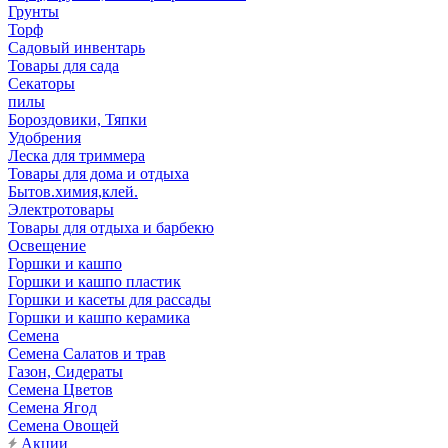
Грунты
Торф
Садовый инвентарь
Товары для сада
Секаторы
пилы
Бороздовики, Тяпки
Удобрения
Леска для триммера
Товары для дома и отдыха
Бытов.химия,клей.
Электротовары
Товары для отдыха и барбекю
Освещение
Горшки и кашпо
Горшки и кашпо пластик
Горшки и касеты для рассады
Горшки и кашпо керамика
Семена
Семена Салатов и трав
Газон, Сидераты
Семена Цветов
Семена Ягод
Семена Овощей
Акции