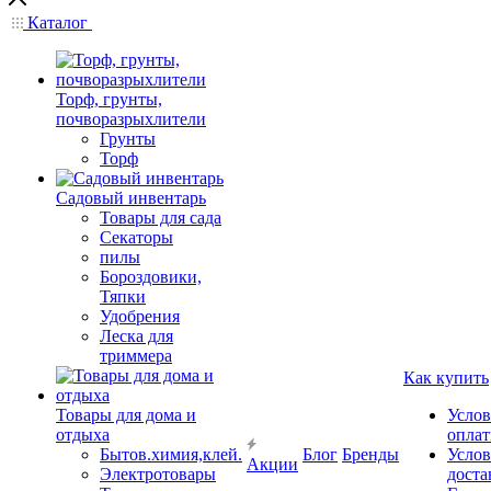
Каталог
Торф, грунты,
почворазрыхлители
Грунты
Торф
Садовый инвентарь
Товары для сада
Секаторы
пилы
Бороздовики,
Тяпки
Удобрения
Леска для
триммера
Как купить
Товары для дома и
Услов
отдыха
опла
Бытов.химия,клей.
Блог
Бренды
Услов
Акции
Электротовары
доста