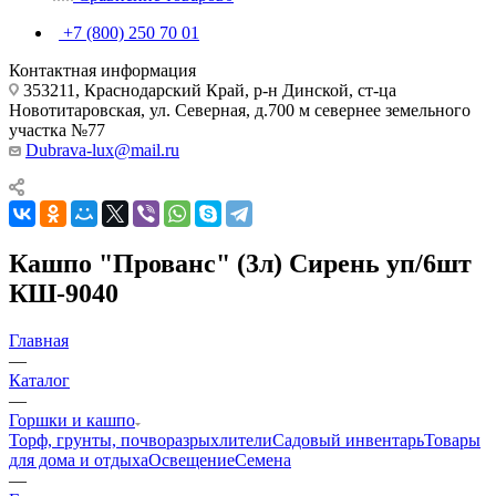
+7 (800) 250 70 01
Контактная информация
353211, Краснодарский Край, р-н Динской, ст-ца
Новотитаровская, ул. Северная, д.700 м севернее земельного
участка №77
Dubrava-lux@mail.ru
Кашпо "Прованс" (3л) Сирень уп/6шт
КШ-9040
Главная
—
Каталог
—
Горшки и кашпо
Торф, грунты, почворазрыхлители
Садовый инвентарь
Товары
для дома и отдыха
Освещение
Семена
—