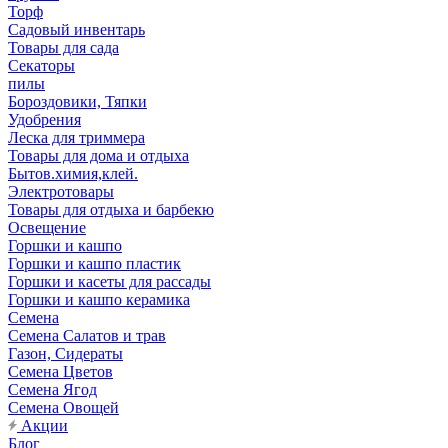
Торф
Садовый инвентарь
Товары для сада
Секаторы
пилы
Бороздовики, Тяпки
Удобрения
Леска для триммера
Товары для дома и отдыха
Бытов.химия,клей.
Электротовары
Товары для отдыха и барбекю
Освещение
Горшки и кашпо
Горшки и кашпо пластик
Горшки и касеты для рассады
Горшки и кашпо керамика
Семена
Семена Салатов и трав
Газон, Сидераты
Семена Цветов
Семена Ягод
Семена Овощей
Акции
Блог