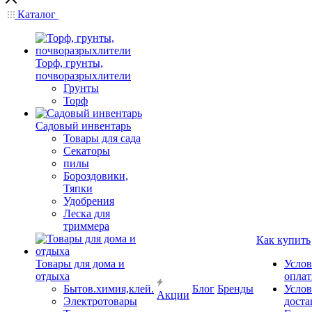
Каталог
Торф, грунты,
почворазрыхлители
Грунты
Торф
Садовый инвентарь
Товары для сада
Секаторы
пилы
Бороздовики,
Тяпки
Удобрения
Леска для
триммера
Как купить
Товары для дома и
Услов
отдыха
опла
Бытов.химия,клей.
Блог
Бренды
Услов
Акции
Электротовары
доста