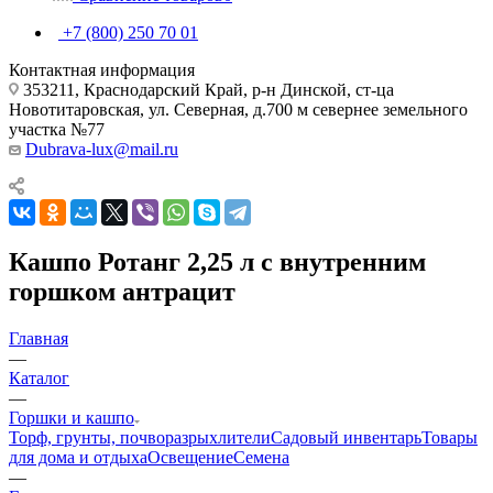
+7 (800) 250 70 01
Контактная информация
353211, Краснодарский Край, р-н Динской, ст-ца
Новотитаровская, ул. Северная, д.700 м севернее земельного
участка №77
Dubrava-lux@mail.ru
Кашпо Ротанг 2,25 л с внутренним
горшком антрацит
Главная
—
Каталог
—
Горшки и кашпо
Торф, грунты, почворазрыхлители
Садовый инвентарь
Товары
для дома и отдыха
Освещение
Семена
—