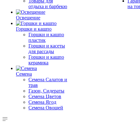
Товары для
Гаран
отдыха и барбекю
на то
Освещение
Горшки и кашпо
Горшки и кашпо
пластик
Горшки и касеты
для рассады
Горшки и кашпо
керамика
Семена
Семена Салатов и
трав
Газон, Сидераты
Семена Цветов
Семена Ягод
Семена Овощей