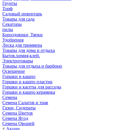
Грунты
Торф
Садовый инвентарь
Товары для сада
Секаторы
пилы
Бороздовики, Тяпки
Удобрения
Леска для триммера
Товары для дома и отдыха
Бытов.химия,клей.
Электротовары
Товары для отдыха и барбекю
Освещение
Горшки и кашпо
Горшки и кашпо пластик
Горшки и касеты для рассады
Горшки и кашпо керамика
Семена
Семена Салатов и трав
Газон, Сидераты
Семена Цветов
Семена Ягод
Семена Овощей
Акции