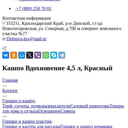
+7 (800) 250 70 01
Контактная информация
353211, Краснодарский Край, р-н Динской, ст-ца
Новотитаровская, ул. Северная, д.700 м севернее земельного
участка №77
Dubrava-lux@mail.ru
Кашпо Вдохновение 4,5 л, Красный
Главная
—
Каталог
—
Горшки и кашпо
Торф, грунты, почворазрыхлители
Садовый инвентарь
Товары
для дома и отдыха
Освещение
Семена
—
Горшки и кашпо пластик
Горшки и касеты для рассады
Горшки и кашпо керамика