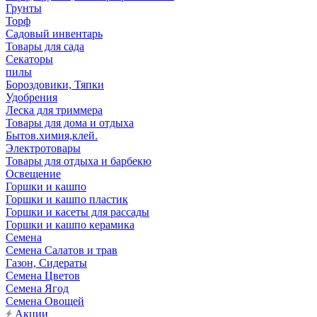
Грунты
Торф
Садовый инвентарь
Товары для сада
Секаторы
пилы
Бороздовики, Тяпки
Удобрения
Леска для триммера
Товары для дома и отдыха
Бытов.химия,клей.
Электротовары
Товары для отдыха и барбекю
Освещение
Горшки и кашпо
Горшки и кашпо пластик
Горшки и касеты для рассады
Горшки и кашпо керамика
Семена
Семена Салатов и трав
Газон, Сидераты
Семена Цветов
Семена Ягод
Семена Овощей
Акции