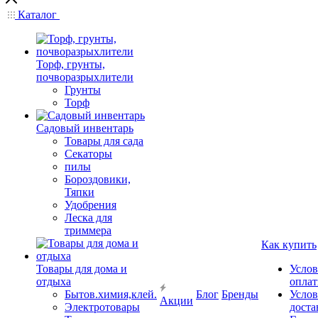
Каталог
Торф, грунты,
почворазрыхлители
Грунты
Торф
Садовый инвентарь
Товары для сада
Секаторы
пилы
Бороздовики,
Тяпки
Удобрения
Леска для
триммера
Как купить
Товары для дома и
Услов
отдыха
опла
Бытов.химия,клей.
Блог
Бренды
Услов
Акции
Электротовары
доста