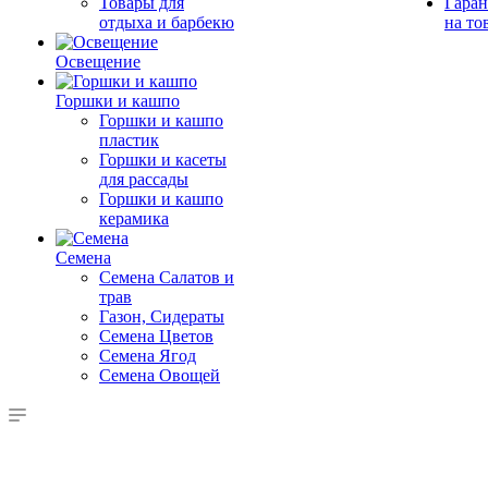
Товары для
Гаран
отдыха и барбекю
на то
Освещение
Горшки и кашпо
Горшки и кашпо
пластик
Горшки и касеты
для рассады
Горшки и кашпо
керамика
Семена
Семена Салатов и
трав
Газон, Сидераты
Семена Цветов
Семена Ягод
Семена Овощей