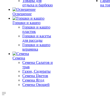
Товары для
Гаран
отдыха и барбекю
на то
Освещение
Горшки и кашпо
Горшки и кашпо
пластик
Горшки и касеты
для рассады
Горшки и кашпо
керамика
Семена
Семена Салатов и
трав
Газон, Сидераты
Семена Цветов
Семена Ягод
Семена Овощей