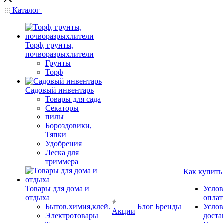
Каталог
Торф, грунты,
почворазрыхлители
Грунты
Торф
Садовый инвентарь
Товары для сада
Секаторы
пилы
Бороздовики,
Тяпки
Удобрения
Леска для
триммера
Как купить
Товары для дома и
Услов
отдыха
опла
Бытов.химия,клей.
Блог
Бренды
Услов
Акции
Электротовары
доста