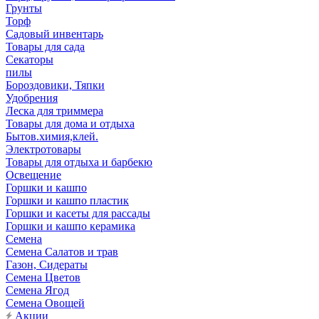
Грунты
Торф
Садовый инвентарь
Товары для сада
Секаторы
пилы
Бороздовики, Тяпки
Удобрения
Леска для триммера
Товары для дома и отдыха
Бытов.химия,клей.
Электротовары
Товары для отдыха и барбекю
Освещение
Горшки и кашпо
Горшки и кашпо пластик
Горшки и касеты для рассады
Горшки и кашпо керамика
Семена
Семена Салатов и трав
Газон, Сидераты
Семена Цветов
Семена Ягод
Семена Овощей
Акции