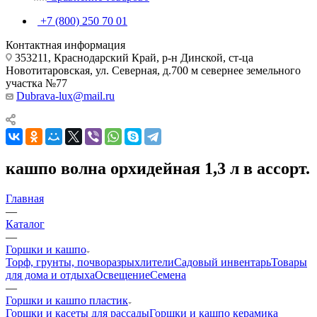
+7 (800) 250 70 01
Контактная информация
353211, Краснодарский Край, р-н Динской, ст-ца
Новотитаровская, ул. Северная, д.700 м севернее земельного
участка №77
Dubrava-lux@mail.ru
кашпо волна орхидейная 1,3 л в ассорт.
Главная
—
Каталог
—
Горшки и кашпо
Торф, грунты, почворазрыхлители
Садовый инвентарь
Товары
для дома и отдыха
Освещение
Семена
—
Горшки и кашпо пластик
Горшки и касеты для рассады
Горшки и кашпо керамика