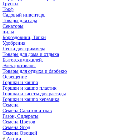
Грунты
Торф
Садовый инвентарь
Товары для сада
Секаторы
пилы
Бороздовики, Тяпки
Удобрения
Леска для триммера
Товары для дома и отдыха
Бытов.химия,клей.
Электротовары
Товары для отдыха и барбекю
Освещение
Горшки и кашпо
Горшки и кашпо пластик
Горшки и касеты для рассады
Горшки и кашпо керамика
Семена
Семена Салатов и трав
Газон, Сидераты
Семена Цветов
Семена Ягод
Семена Овощей
Акции