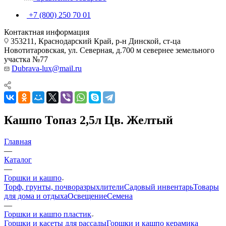
+7 (800) 250 70 01
Контактная информация
353211, Краснодарский Край, р-н Динской, ст-ца
Новотитаровская, ул. Северная, д.700 м севернее земельного
участка №77
Dubrava-lux@mail.ru
Кашпо Топаз 2,5л Цв. Желтый
Главная
—
Каталог
—
Горшки и кашпо
Торф, грунты, почворазрыхлители
Садовый инвентарь
Товары
для дома и отдыха
Освещение
Семена
—
Горшки и кашпо пластик
Горшки и касеты для рассады
Горшки и кашпо керамика