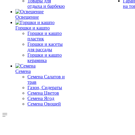
Товары для
Гаран
отдыха и барбекю
на то
Освещение
Горшки и кашпо
Горшки и кашпо
пластик
Горшки и касеты
для рассады
Горшки и кашпо
керамика
Семена
Семена Салатов и
трав
Газон, Сидераты
Семена Цветов
Семена Ягод
Семена Овощей