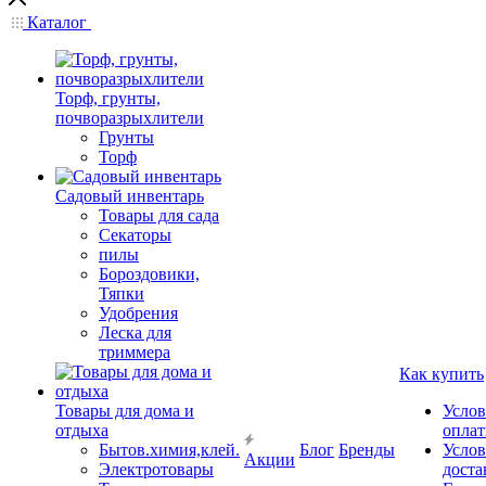
Каталог
Торф, грунты,
почворазрыхлители
Грунты
Торф
Садовый инвентарь
Товары для сада
Секаторы
пилы
Бороздовики,
Тяпки
Удобрения
Леска для
триммера
Как купить
Товары для дома и
Услов
отдыха
опла
Бытов.химия,клей.
Блог
Бренды
Услов
Акции
Электротовары
доста