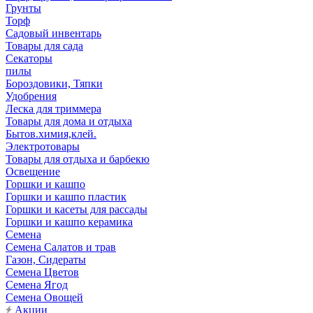
Грунты
Торф
Садовый инвентарь
Товары для сада
Секаторы
пилы
Бороздовики, Тяпки
Удобрения
Леска для триммера
Товары для дома и отдыха
Бытов.химия,клей.
Электротовары
Товары для отдыха и барбекю
Освещение
Горшки и кашпо
Горшки и кашпо пластик
Горшки и касеты для рассады
Горшки и кашпо керамика
Семена
Семена Салатов и трав
Газон, Сидераты
Семена Цветов
Семена Ягод
Семена Овощей
Акции