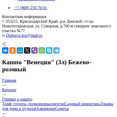
+7 (800) 250 70 01
Контактная информация
353211, Краснодарский Край, р-н Динской, ст-ца
Новотитаровская, ул. Северная, д.700 м севернее земельного
участка №77
Dubrava-lux@mail.ru
Кашпо "Венеция" (3л) Бежево-
розовый
Главная
—
Каталог
—
Горшки и кашпо
Торф, грунты, почворазрыхлители
Садовый инвентарь
Товары
для дома и отдыха
Освещение
Семена
—