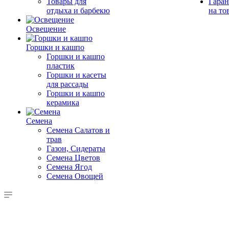
Товары для
Гаран
отдыха и барбекю
на то
Освещение
Горшки и кашпо
Горшки и кашпо
пластик
Горшки и касеты
для рассады
Горшки и кашпо
керамика
Семена
Семена Салатов и
трав
Газон, Сидераты
Семена Цветов
Семена Ягод
Семена Овощей