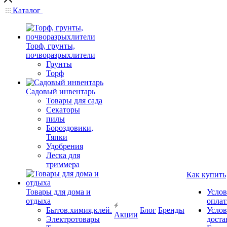
Каталог
Торф, грунты,
почворазрыхлители
Грунты
Торф
Садовый инвентарь
Товары для сада
Секаторы
пилы
Бороздовики,
Тяпки
Удобрения
Леска для
триммера
Как купить
Товары для дома и
Услов
отдыха
опла
Бытов.химия,клей.
Блог
Бренды
Услов
Акции
Электротовары
доста