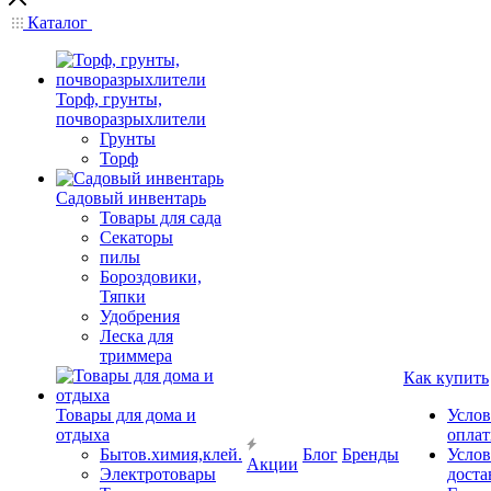
Каталог
Торф, грунты,
почворазрыхлители
Грунты
Торф
Садовый инвентарь
Товары для сада
Секаторы
пилы
Бороздовики,
Тяпки
Удобрения
Леска для
триммера
Как купить
Товары для дома и
Услов
отдыха
опла
Бытов.химия,клей.
Блог
Бренды
Услов
Акции
Электротовары
доста