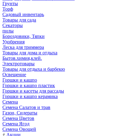
Грунты
Торф
Садовый инвентарь
Товары для сада
Секаторы
пилы
Бороздовики, Тяпки
Удобрения
Леска для триммера
Товары для дома и отдыха
Бытов.химия,клей.
Электротовары
Товары для отдыха и барбекю
Освещение
Горшки и кашпо
Горшки и кашпо пластик
Горшки и касеты для рассады
Горшки и кашпо керамика
Семена
Семена Салатов и трав
Газон, Сидераты
Семена Цветов
Семена Ягод
Семена Овощей
Акции