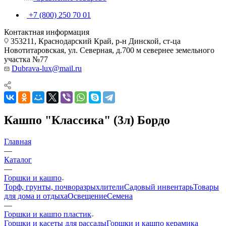
+7 (800) 250 70 01
Контактная информация
353211, Краснодарский Край, р-н Динской, ст-ца
Новотитаровская, ул. Северная, д.700 м севернее земельного
участка №77
Dubrava-lux@mail.ru
Кашпо "Классика" (3л) Бордо
Главная
—
Каталог
—
Горшки и кашпо
Торф, грунты, почворазрыхлители
Садовый инвентарь
Товары
для дома и отдыха
Освещение
Семена
—
Горшки и кашпо пластик
Горшки и касеты для рассады
Горшки и кашпо керамика