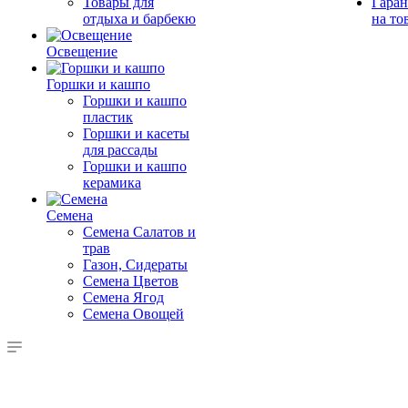
Товары для
Гаран
отдыха и барбекю
на то
Освещение
Горшки и кашпо
Горшки и кашпо
пластик
Горшки и касеты
для рассады
Горшки и кашпо
керамика
Семена
Семена Салатов и
трав
Газон, Сидераты
Семена Цветов
Семена Ягод
Семена Овощей