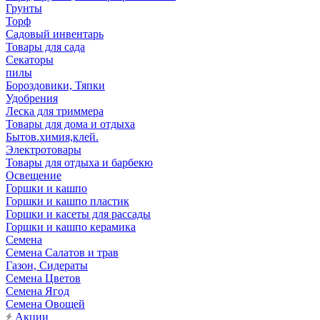
Грунты
Торф
Садовый инвентарь
Товары для сада
Секаторы
пилы
Бороздовики, Тяпки
Удобрения
Леска для триммера
Товары для дома и отдыха
Бытов.химия,клей.
Электротовары
Товары для отдыха и барбекю
Освещение
Горшки и кашпо
Горшки и кашпо пластик
Горшки и касеты для рассады
Горшки и кашпо керамика
Семена
Семена Салатов и трав
Газон, Сидераты
Семена Цветов
Семена Ягод
Семена Овощей
Акции