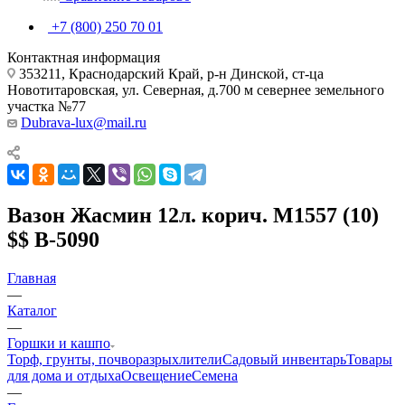
+7 (800) 250 70 01
Контактная информация
353211, Краснодарский Край, р-н Динской, ст-ца
Новотитаровская, ул. Северная, д.700 м севернее земельного
участка №77
Dubrava-lux@mail.ru
Вазон Жасмин 12л. корич. М1557 (10)
$$ В-5090
Главная
—
Каталог
—
Горшки и кашпо
Торф, грунты, почворазрыхлители
Садовый инвентарь
Товары
для дома и отдыха
Освещение
Семена
—