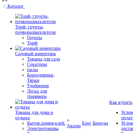
Каталог
Торф, грунты,
почворазрыхлители
Грунты
Торф
Садовый инвентарь
Товары для сада
Секаторы
пилы
Бороздовики,
Тяпки
Удобрения
Леска для
триммера
Как купить
Товары для дома и
Услов
отдыха
опла
Бытов.химия,клей.
Блог
Бренды
Услов
Акции
Электротовары
доста