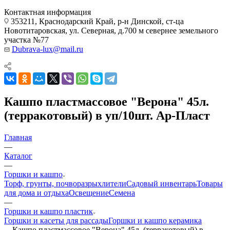
Контактная информация
353211, Краснодарский Край, р-н Динской, ст-ца
Новотитаровская, ул. Северная, д.700 м севернее земельного
участка №77
Dubrava-lux@mail.ru
Кашпо пластмассовое "Верона" 45л.
(терракотовый) в уп/10шт. Ар-Пласт
Главная
—
Каталог
—
Горшки и кашпо
Торф, грунты, почворазрыхлители
Садовый инвентарь
Товары
для дома и отдыха
Освещение
Семена
—
Горшки и кашпо пластик
Горшки и касеты для рассады
Горшки и кашпо керамика
—
Кашпо пластмассовое "Верона" 45л. (терракотовый) в