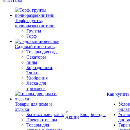
Каталог
Торф, грунты,
почворазрыхлители
Грунты
Торф
Садовый инвентарь
Товары для сада
Секаторы
пилы
Бороздовики,
Тяпки
Удобрения
Леска для
триммера
Как купить
Товары для дома и
Услов
отдыха
опла
Бытов.химия,клей.
Блог
Бренды
Услов
Акции
Электротовары
доста
Товары для
Гаран