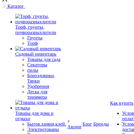
Каталог
Торф, грунты,
почворазрыхлители
Грунты
Торф
Садовый инвентарь
Товары для сада
Секаторы
пилы
Бороздовики,
Тяпки
Удобрения
Леска для
триммера
Как купить
Товары для дома и
Услов
отдыха
опла
Бытов.химия,клей.
Блог
Бренды
Услов
Акции
Электротовары
доста