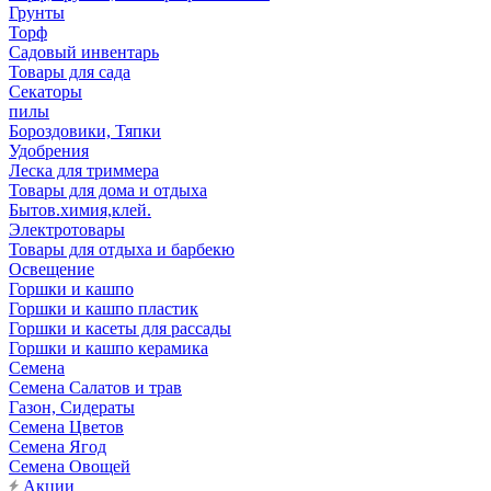
Грунты
Торф
Садовый инвентарь
Товары для сада
Секаторы
пилы
Бороздовики, Тяпки
Удобрения
Леска для триммера
Товары для дома и отдыха
Бытов.химия,клей.
Электротовары
Товары для отдыха и барбекю
Освещение
Горшки и кашпо
Горшки и кашпо пластик
Горшки и касеты для рассады
Горшки и кашпо керамика
Семена
Семена Салатов и трав
Газон, Сидераты
Семена Цветов
Семена Ягод
Семена Овощей
Акции