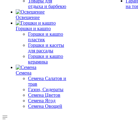
Товары для
Гаран
отдыха и барбекю
на то
Освещение
Горшки и кашпо
Горшки и кашпо
пластик
Горшки и касеты
для рассады
Горшки и кашпо
керамика
Семена
Семена Салатов и
трав
Газон, Сидераты
Семена Цветов
Семена Ягод
Семена Овощей