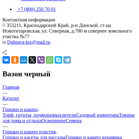
+7 (800) 250 70 01
Контактная информация
353211, Краснодарский Край, р-н Динской, ст-ца
Новотитаровская, ул. Северная, д.700 м севернее земельного
участка №77
Dubrava-lux@mail.ru
Вазон черный
Главная
—
Каталог
—
Горшки и кашпо
Торф, грунты, почворазрыхлители
Садовый инвентарь
Товары
для дома и отдыха
Освещение
Семена
—
Горшки и кашпо пластик
Горшки и касеты для рассады
Горшки и кашпо керамика