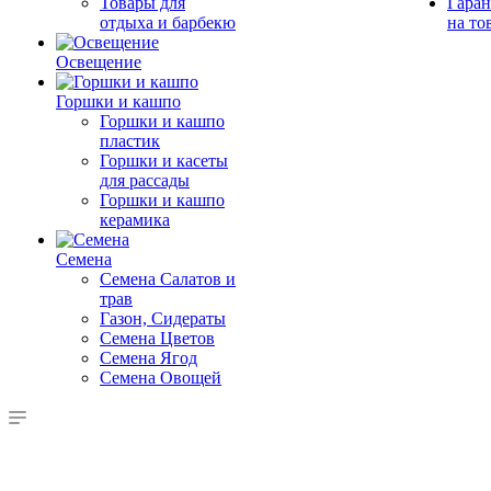
Товары для
Гаран
отдыха и барбекю
на то
Освещение
Горшки и кашпо
Горшки и кашпо
пластик
Горшки и касеты
для рассады
Горшки и кашпо
керамика
Семена
Семена Салатов и
трав
Газон, Сидераты
Семена Цветов
Семена Ягод
Семена Овощей