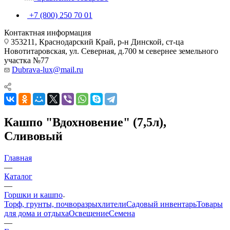
+7 (800) 250 70 01
Контактная информация
353211, Краснодарский Край, р-н Динской, ст-ца
Новотитаровская, ул. Северная, д.700 м севернее земельного
участка №77
Dubrava-lux@mail.ru
Кашпо "Вдохновение" (7,5л),
Сливовый
Главная
—
Каталог
—
Горшки и кашпо
Торф, грунты, почворазрыхлители
Садовый инвентарь
Товары
для дома и отдыха
Освещение
Семена
—