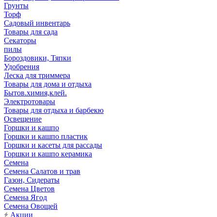
Грунты
Торф
Садовый инвентарь
Товары для сада
Секаторы
пилы
Бороздовики, Тяпки
Удобрения
Леска для триммера
Товары для дома и отдыха
Бытов.химия,клей.
Электротовары
Товары для отдыха и барбекю
Освещение
Горшки и кашпо
Горшки и кашпо пластик
Горшки и касеты для рассады
Горшки и кашпо керамика
Семена
Семена Салатов и трав
Газон, Сидераты
Семена Цветов
Семена Ягод
Семена Овощей
Акции