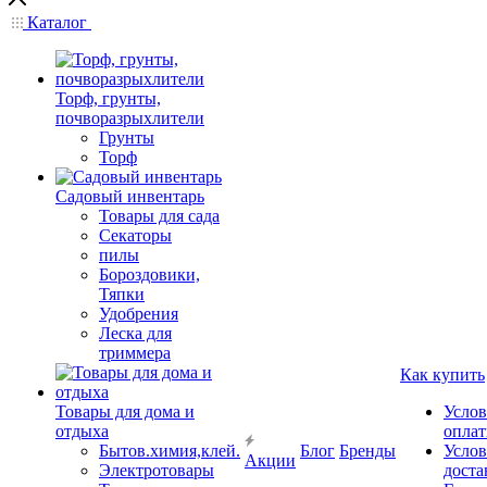
Каталог
Торф, грунты,
почворазрыхлители
Грунты
Торф
Садовый инвентарь
Товары для сада
Секаторы
пилы
Бороздовики,
Тяпки
Удобрения
Леска для
триммера
Как купить
Товары для дома и
Услов
отдыха
опла
Бытов.химия,клей.
Блог
Бренды
Услов
Акции
Электротовары
доста