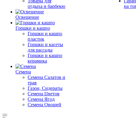
Товары для
Гаран
отдыха и барбекю
на то
Освещение
Горшки и кашпо
Горшки и кашпо
пластик
Горшки и касеты
для рассады
Горшки и кашпо
керамика
Семена
Семена Салатов и
трав
Газон, Сидераты
Семена Цветов
Семена Ягод
Семена Овощей