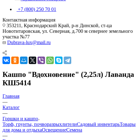
+7 (800) 250 70 01
Контактная информация
353211, Краснодарский Край, р-н Динской, ст-ца
Новотитаровская, ул. Северная, д.700 м севернее земельного
участка №77
Dubrava-lux@mail.ru
Кашпо "Вдохновение" (2,25л) Лаванда
КШ5414
Главная
—
Каталог
—
Горшки и кашпо
Торф, грунты, почворазрыхлители
Садовый инвентарь
Товары
для дома и отдыха
Освещение
Семена
—