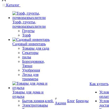
Каталог
Торф, грунты,
почворазрыхлители
Грунты
Торф
Садовый инвентарь
Товары для сада
Секаторы
пилы
Бороздовики,
Тяпки
Удобрения
Леска для
триммера
Как купить
Товары для дома и
Услов
отдыха
опла
Бытов.химия,клей.
Блог
Бренды
Услов
Акции
Электротовары
доста