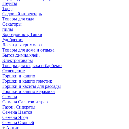
Грунты
Торф
Садовый инвентарь
Товары для сада
Секаторы
пилы
Бороздовики, Тяпки
Удобрения
Леска для триммера
Товары для дома и отдыха
Бытов.химия,клей.
Электротовары
Товары для отдыха и барбекю
Освещение
Горшки и кашпо
Горшки и кашпо пластик
Горшки и касеты для рассады
Горшки и кашпо керамика
Семена
Семена Салатов и трав
Газон, Сидераты
Семена Цветов
Семена Ягод
Семена Овощей
Акции