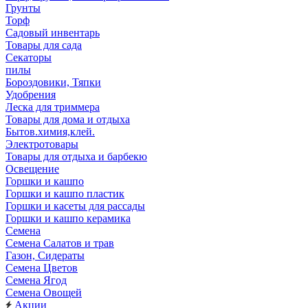
Грунты
Торф
Садовый инвентарь
Товары для сада
Секаторы
пилы
Бороздовики, Тяпки
Удобрения
Леска для триммера
Товары для дома и отдыха
Бытов.химия,клей.
Электротовары
Товары для отдыха и барбекю
Освещение
Горшки и кашпо
Горшки и кашпо пластик
Горшки и касеты для рассады
Горшки и кашпо керамика
Семена
Семена Салатов и трав
Газон, Сидераты
Семена Цветов
Семена Ягод
Семена Овощей
Акции