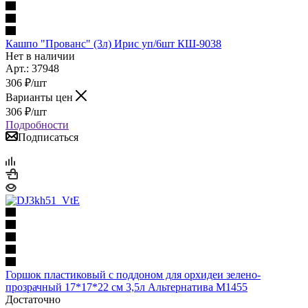
Кашпо "Прованс" (3л) Ирис уп/6шт КШ-9038
Нет в наличии
Арт.: 37948
306
₽
/шт
Варианты цен
306
₽
/шт
Подробности
Подписаться
Горшок пластиковый с поддоном для орхидеи зелено-
прозрачный 17*17*22 см 3,5л Альтернатива М1455
Достаточно