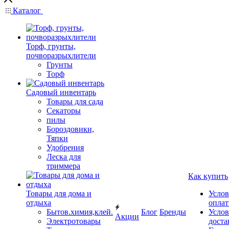
Каталог
Торф, грунты,
почворазрыхлители
Грунты
Торф
Садовый инвентарь
Товары для сада
Секаторы
пилы
Бороздовики,
Тяпки
Удобрения
Леска для
триммера
Как купить
Товары для дома и
Услов
отдыха
опла
Бытов.химия,клей.
Блог
Бренды
Услов
Акции
Электротовары
доста