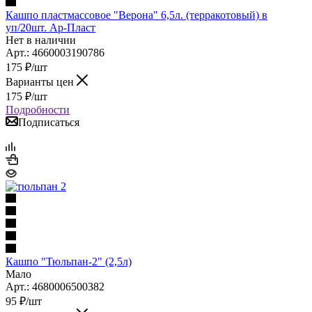
Кашпо пластмассовое "Верона" 6,5л. (терракотовый) в
уп/20шт. Ар-Пласт
Нет в наличии
Арт.: 4660003190786
175
₽
/шт
Варианты цен
175
₽
/шт
Подробности
Подписаться
Кашпо "Тюльпан-2" (2,5л)
Мало
Арт.: 4680006500382
95
₽
/шт