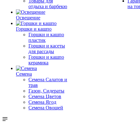
Товары для
Гаран
отдыха и барбекю
на то
Освещение
Горшки и кашпо
Горшки и кашпо
пластик
Горшки и касеты
для рассады
Горшки и кашпо
керамика
Семена
Семена Салатов и
трав
Газон, Сидераты
Семена Цветов
Семена Ягод
Семена Овощей