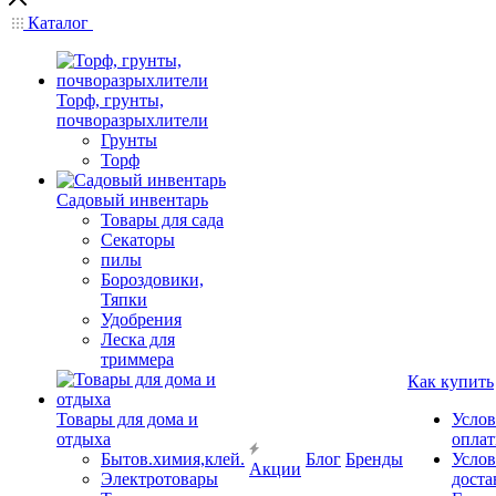
Каталог
Торф, грунты,
почворазрыхлители
Грунты
Торф
Садовый инвентарь
Товары для сада
Секаторы
пилы
Бороздовики,
Тяпки
Удобрения
Леска для
триммера
Как купить
Товары для дома и
Услов
отдыха
опла
Бытов.химия,клей.
Блог
Бренды
Услов
Акции
Электротовары
доста