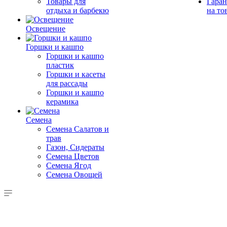
Товары для
Гаран
отдыха и барбекю
на то
Освещение
Горшки и кашпо
Горшки и кашпо
пластик
Горшки и касеты
для рассады
Горшки и кашпо
керамика
Семена
Семена Салатов и
трав
Газон, Сидераты
Семена Цветов
Семена Ягод
Семена Овощей