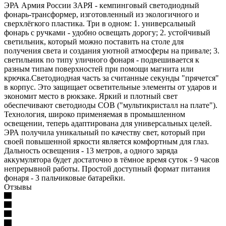
ЭРА Армия России ЗАРЯ - кемпинговый светодиодный
фонарь-трансформер, изготовленный из экологичного и
сверхлёгкого пластика. Три в одном: 1. универсальный
фонарь с ручками - удобно освещать дорогу; 2. устойчивый
светильник, который можно поставить на столе для
получения света и создания уютной атмосферы на привале; 3.
светильник по типу уличного фонаря - подвешивается к
разным типам поверхностей при помощи магнита или
крючка.Светодиодная часть за считанные секунды "прячется"
в корпус. Это защищает осветительные элементы от ударов и
экономит место в рюкзаке. Яркий и плотный свет
обеспечивают светодиоды СОВ ("мультикристалл на плате").
Технология, широко применяемая в промышленном
освещении, теперь адаптирована для универсальных целей.
ЭРА получила уникальный по качеству свет, который при
своей повышенной яркости является комфортным для глаз.
Дальность освещения - 13 метров, а одного заряда
аккумулятора будет достаточно в тёмное время суток - 9 часов
непрерывной работы. Простой доступный формат питания
фонаря - 3 пальчиковые батарейки.
Отзывы