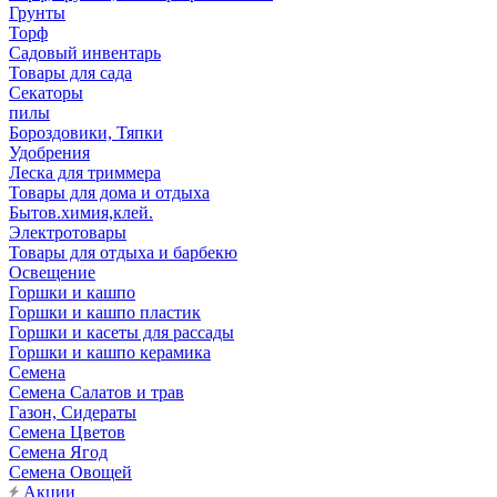
Грунты
Торф
Садовый инвентарь
Товары для сада
Секаторы
пилы
Бороздовики, Тяпки
Удобрения
Леска для триммера
Товары для дома и отдыха
Бытов.химия,клей.
Электротовары
Товары для отдыха и барбекю
Освещение
Горшки и кашпо
Горшки и кашпо пластик
Горшки и касеты для рассады
Горшки и кашпо керамика
Семена
Семена Салатов и трав
Газон, Сидераты
Семена Цветов
Семена Ягод
Семена Овощей
Акции