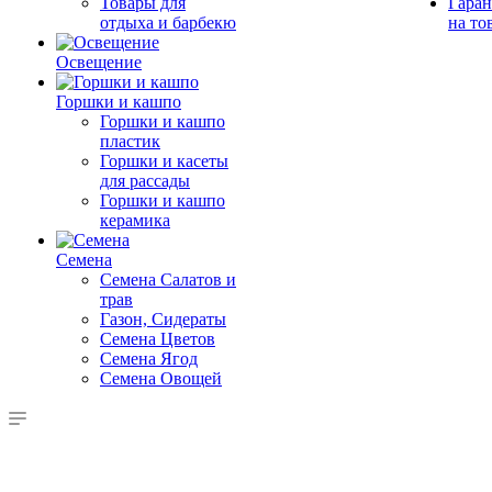
Товары для
Гаран
отдыха и барбекю
на то
Освещение
Горшки и кашпо
Горшки и кашпо
пластик
Горшки и касеты
для рассады
Горшки и кашпо
керамика
Семена
Семена Салатов и
трав
Газон, Сидераты
Семена Цветов
Семена Ягод
Семена Овощей