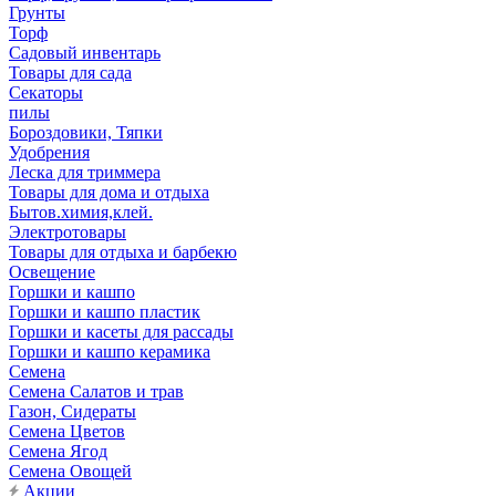
Грунты
Торф
Садовый инвентарь
Товары для сада
Секаторы
пилы
Бороздовики, Тяпки
Удобрения
Леска для триммера
Товары для дома и отдыха
Бытов.химия,клей.
Электротовары
Товары для отдыха и барбекю
Освещение
Горшки и кашпо
Горшки и кашпо пластик
Горшки и касеты для рассады
Горшки и кашпо керамика
Семена
Семена Салатов и трав
Газон, Сидераты
Семена Цветов
Семена Ягод
Семена Овощей
Акции