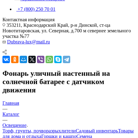
+7 (800) 250 70 01
Контактная информация
353211, Краснодарский Край, р-н Динской, ст-ца
Новотитаровская, ул. Северная, д.700 м севернее земельного
участка №77
Dubrava-lux@mail.ru
Фонарь уличный настенный на
солнечной батарее с датчиком
движения
Главная
—
Каталог
—
Освещение
Торф, грунты, почворазрыхлители
Садовый инвентарь
Товары
для дома и отдыха
Горшки и кашпо
Семена