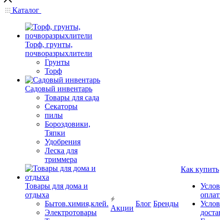
Каталог
Торф, грунты,
почворазрыхлители
Грунты
Торф
Садовый инвентарь
Товары для сада
Секаторы
пилы
Бороздовики,
Тяпки
Удобрения
Леска для
триммера
Как купить
Товары для дома и
Услов
отдыха
опла
Бытов.химия,клей.
Блог
Бренды
Услов
Акции
Электротовары
доста