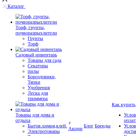
Каталог
Торф, грунты,
почворазрыхлители
Грунты
Торф
Садовый инвентарь
Товары для сада
Секаторы
пилы
Бороздовики,
Тяпки
Удобрения
Леска для
триммера
Как купить
Товары для дома и
Услов
отдыха
опла
Бытов.химия,клей.
Блог
Бренды
Услов
Акции
Электротовары
доста