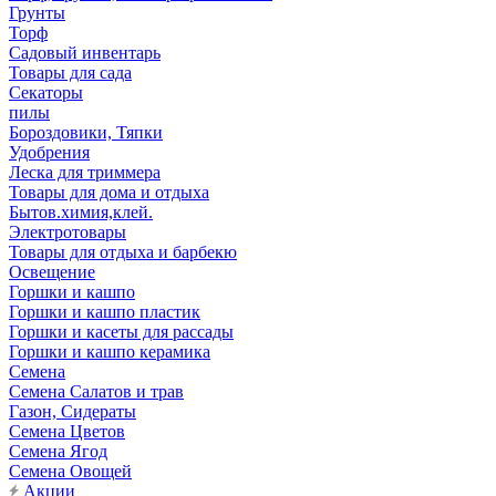
Грунты
Торф
Садовый инвентарь
Товары для сада
Секаторы
пилы
Бороздовики, Тяпки
Удобрения
Леска для триммера
Товары для дома и отдыха
Бытов.химия,клей.
Электротовары
Товары для отдыха и барбекю
Освещение
Горшки и кашпо
Горшки и кашпо пластик
Горшки и касеты для рассады
Горшки и кашпо керамика
Семена
Семена Салатов и трав
Газон, Сидераты
Семена Цветов
Семена Ягод
Семена Овощей
Акции