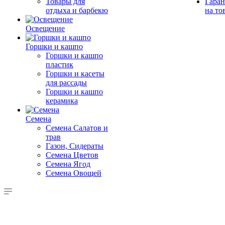
Товары для
Гаран
отдыха и барбекю
на то
Освещение
Горшки и кашпо
Горшки и кашпо
пластик
Горшки и касеты
для рассады
Горшки и кашпо
керамика
Семена
Семена Салатов и
трав
Газон, Сидераты
Семена Цветов
Семена Ягод
Семена Овощей