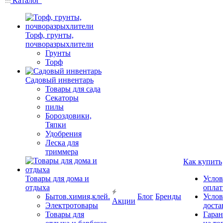
Каталог
Торф, грунты,
почворазрыхлители
Грунты
Торф
Садовый инвентарь
Товары для сада
Секаторы
пилы
Бороздовики,
Тяпки
Удобрения
Леска для
триммера
Как купить
Товары для дома и
Услов
отдыха
опла
Бытов.химия,клей.
Блог
Бренды
Услов
Акции
Электротовары
доста
Товары для
Гаран