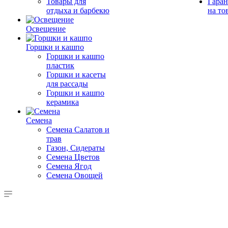
Товары для
Гаран
отдыха и барбекю
на то
Освещение
Горшки и кашпо
Горшки и кашпо
пластик
Горшки и касеты
для рассады
Горшки и кашпо
керамика
Семена
Семена Салатов и
трав
Газон, Сидераты
Семена Цветов
Семена Ягод
Семена Овощей