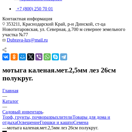
+7 (800) 250 70 01
Контактная информация
353211, Краснодарский Край, р-н Динской, ст-ца
Новотитаровская, ул. Северная, д.700 м севернее земельного
участка №77
Dubrava-lux@mail.ru
мотыга каленая.мет.2,5мм лез 26см
полукруг.
Главная
—
Каталог
—
Садовый инвентарь
Торф, грунты, почворазрыхлители
Товары для дома и
отдыха
Освещение
Горшки и кашпо
Семена
—
мотыга каленая.мет.2,5мм лез 26см полукруг.