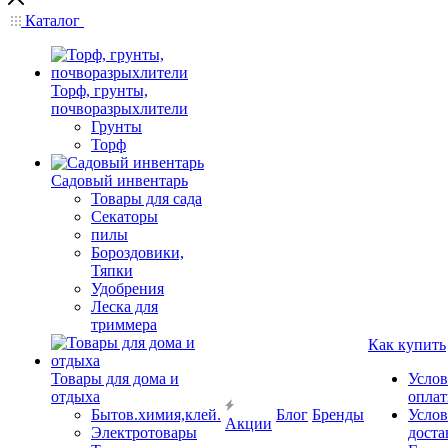
Каталог
Торф, грунты,
почворазрыхлители
Грунты
Торф
Садовый инвентарь
Товары для сада
Секаторы
пилы
Бороздовики,
Тяпки
Удобрения
Леска для
триммера
Как купить
Товары для дома и
Услов
отдыха
опла
Бытов.химия,клей.
Блог
Бренды
Услов
Акции
Электротовары
доста