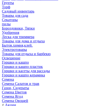
Грунты
Торф
Садовый инвентарь
Товары для сада
Секаторы
пилы
Бороздовики, Тяпки
Удобрения
Леска для триммера
Товары для дома и отдыха
Бытов.химия,клей.
Электротовары
Товары для отдыха и барбекю
Освещение
Горшки и кашпо
Горшки и кашпо пластик
Горшки и касеты для рассады
Горшки и кашпо керамика
Семена
Семена Салатов и трав
Газон, Сидераты
Семена Цветов
Семена Ягод
Семена Овощей
Акции