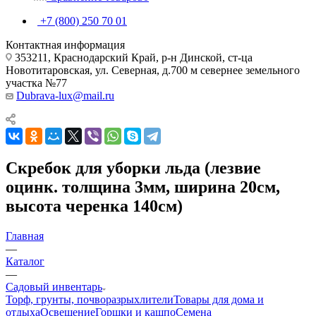
+7 (800) 250 70 01
Контактная информация
353211, Краснодарский Край, р-н Динской, ст-ца
Новотитаровская, ул. Северная, д.700 м севернее земельного
участка №77
Dubrava-lux@mail.ru
Скребок для уборки льда (лезвие
оцинк. толщина 3мм, ширина 20см,
высота черенка 140см)
Главная
—
Каталог
—
Садовый инвентарь
Торф, грунты, почворазрыхлители
Товары для дома и
отдыха
Освещение
Горшки и кашпо
Семена