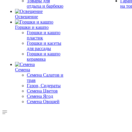
Товары для
Гаран
отдыха и барбекю
на то
Освещение
Горшки и кашпо
Горшки и кашпо
пластик
Горшки и касеты
для рассады
Горшки и кашпо
керамика
Семена
Семена Салатов и
трав
Газон, Сидераты
Семена Цветов
Семена Ягод
Семена Овощей