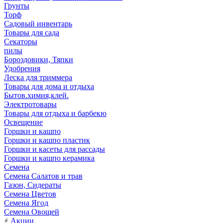
Грунты
Торф
Садовый инвентарь
Товары для сада
Секаторы
пилы
Бороздовики, Тяпки
Удобрения
Леска для триммера
Товары для дома и отдыха
Бытов.химия,клей.
Электротовары
Товары для отдыха и барбекю
Освещение
Горшки и кашпо
Горшки и кашпо пластик
Горшки и касеты для рассады
Горшки и кашпо керамика
Семена
Семена Салатов и трав
Газон, Сидераты
Семена Цветов
Семена Ягод
Семена Овощей
Акции