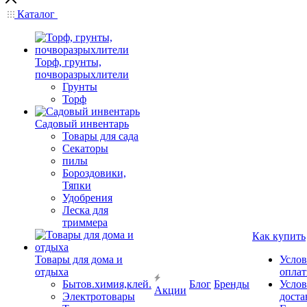
Каталог
Торф, грунты,
почворазрыхлители
Грунты
Торф
Садовый инвентарь
Товары для сада
Секаторы
пилы
Бороздовики,
Тяпки
Удобрения
Леска для
триммера
Как купить
Товары для дома и
Услов
отдыха
опла
Бытов.химия,клей.
Блог
Бренды
Услов
Акции
Электротовары
доста