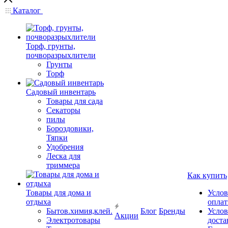
Каталог
Торф, грунты,
почворазрыхлители
Грунты
Торф
Садовый инвентарь
Товары для сада
Секаторы
пилы
Бороздовики,
Тяпки
Удобрения
Леска для
триммера
Как купить
Товары для дома и
Услов
отдыха
опла
Бытов.химия,клей.
Блог
Бренды
Услов
Акции
Электротовары
доста