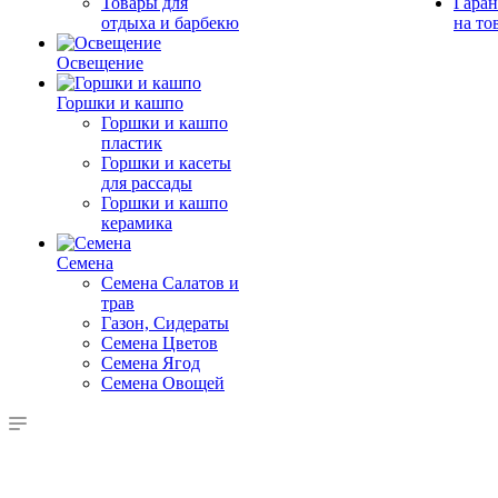
Товары для
Гаран
отдыха и барбекю
на то
Освещение
Горшки и кашпо
Горшки и кашпо
пластик
Горшки и касеты
для рассады
Горшки и кашпо
керамика
Семена
Семена Салатов и
трав
Газон, Сидераты
Семена Цветов
Семена Ягод
Семена Овощей