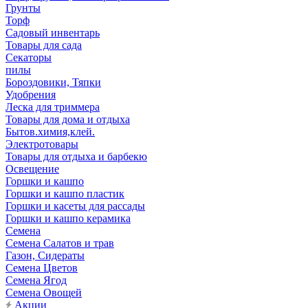
Грунты
Торф
Садовый инвентарь
Товары для сада
Секаторы
пилы
Бороздовики, Тяпки
Удобрения
Леска для триммера
Товары для дома и отдыха
Бытов.химия,клей.
Электротовары
Товары для отдыха и барбекю
Освещение
Горшки и кашпо
Горшки и кашпо пластик
Горшки и касеты для рассады
Горшки и кашпо керамика
Семена
Семена Салатов и трав
Газон, Сидераты
Семена Цветов
Семена Ягод
Семена Овощей
Акции