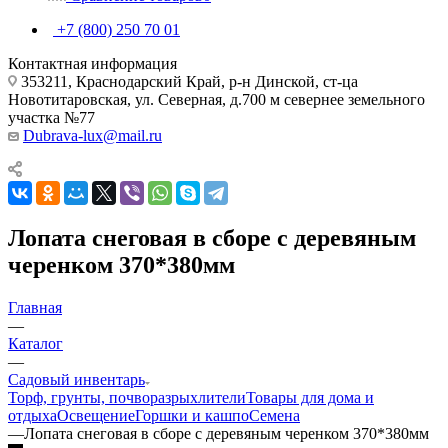
+7 (800) 250 70 01
Контактная информация
353211, Краснодарский Край, р-н Динской, ст-ца
Новотитаровская, ул. Северная, д.700 м севернее земельного
участка №77
Dubrava-lux@mail.ru
Лопата снеговая в сборе с деревяным
черенком 370*380мм
Главная
—
Каталог
—
Садовый инвентарь
Торф, грунты, почворазрыхлители
Товары для дома и
отдыха
Освещение
Горшки и кашпо
Семена
—
Лопата снеговая в сборе с деревяным черенком 370*380мм