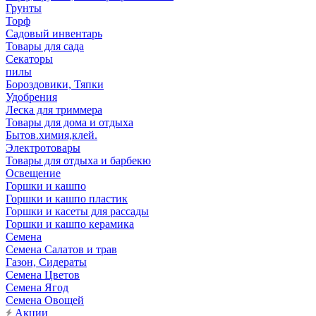
Грунты
Торф
Садовый инвентарь
Товары для сада
Секаторы
пилы
Бороздовики, Тяпки
Удобрения
Леска для триммера
Товары для дома и отдыха
Бытов.химия,клей.
Электротовары
Товары для отдыха и барбекю
Освещение
Горшки и кашпо
Горшки и кашпо пластик
Горшки и касеты для рассады
Горшки и кашпо керамика
Семена
Семена Салатов и трав
Газон, Сидераты
Семена Цветов
Семена Ягод
Семена Овощей
Акции