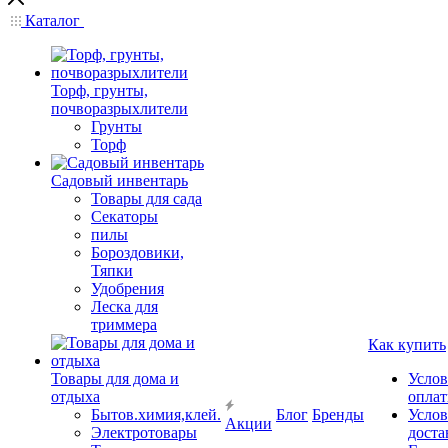
Каталог
Торф, грунты,
почворазрыхлители
Грунты
Торф
Садовый инвентарь
Товары для сада
Секаторы
пилы
Бороздовики,
Тяпки
Удобрения
Леска для
триммера
Как купить
Товары для дома и
Услов
отдыха
опла
Бытов.химия,клей.
Блог
Бренды
Услов
Акции
Электротовары
доста