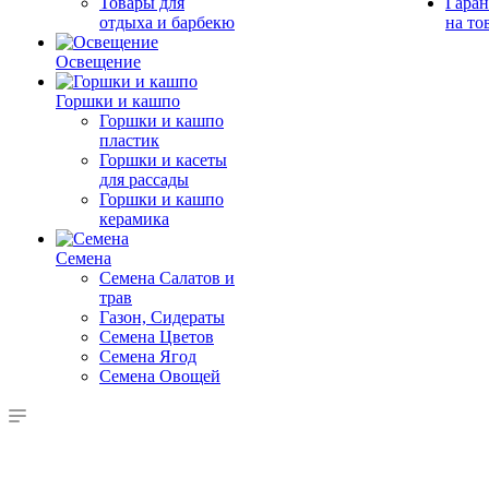
Товары для
Гаран
отдыха и барбекю
на то
Освещение
Горшки и кашпо
Горшки и кашпо
пластик
Горшки и касеты
для рассады
Горшки и кашпо
керамика
Семена
Семена Салатов и
трав
Газон, Сидераты
Семена Цветов
Семена Ягод
Семена Овощей