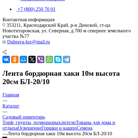
+7 (800) 250 70 01
Контактная информация
353211, Краснодарский Край, р-н Динской, ст-ца
Новотитаровская, ул. Северная, д.700 м севернее земельного
участка №77
Dubrava-lux@mail.ru
Лента бордюрная хаки 10м высота
20см БЛ-20/10
Главная
—
Каталог
—
Садовый инвентарь
Торф, грунты, почворазрыхлители
Товары для дома и
отдыха
Освещение
Горшки и кашпо
Семена
—
Лента бордюрная хаки 10м высота 20см БЛ-20/10