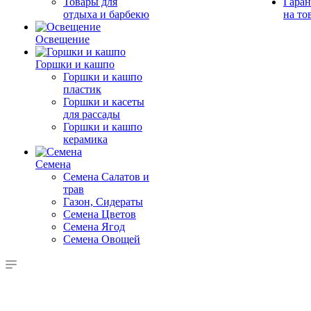
Товары для
Гаран
отдыха и барбекю
на то
Освещение
Горшки и кашпо
Горшки и кашпо
пластик
Горшки и касеты
для рассады
Горшки и кашпо
керамика
Семена
Семена Салатов и
трав
Газон, Сидераты
Семена Цветов
Семена Ягод
Семена Овощей