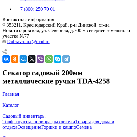
+7 (800) 250 70 01
Контактная информация
353211, Краснодарский Край, р-н Динской, ст-ца
Новотитаровская, ул. Северная, д.700 м севернее земельного
участка №77
Dubrava-lux@mail.ru
Секатор садовый 200мм
металлические ручки TDA-4258
Главная
—
Каталог
—
Садовый инвентарь
Торф, грунты, почворазрыхлители
Товары для дома и
отдыха
Освещение
Горшки и кашпо
Семена
—