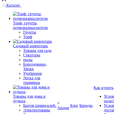
Каталог
Торф, грунты,
почворазрыхлители
Грунты
Торф
Садовый инвентарь
Товары для сада
Секаторы
пилы
Бороздовики,
Тяпки
Удобрения
Леска для
триммера
Как купить
Товары для дома и
Услов
отдыха
опла
Бытов.химия,клей.
Блог
Бренды
Услов
Акции
Электротовары
доста