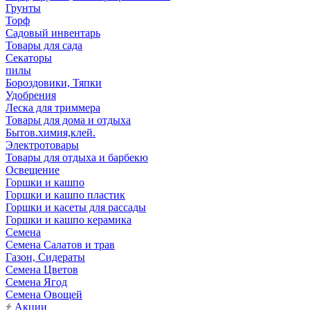
Грунты
Торф
Садовый инвентарь
Товары для сада
Секаторы
пилы
Бороздовики, Тяпки
Удобрения
Леска для триммера
Товары для дома и отдыха
Бытов.химия,клей.
Электротовары
Товары для отдыха и барбекю
Освещение
Горшки и кашпо
Горшки и кашпо пластик
Горшки и касеты для рассады
Горшки и кашпо керамика
Семена
Семена Салатов и трав
Газон, Сидераты
Семена Цветов
Семена Ягод
Семена Овощей
Акции