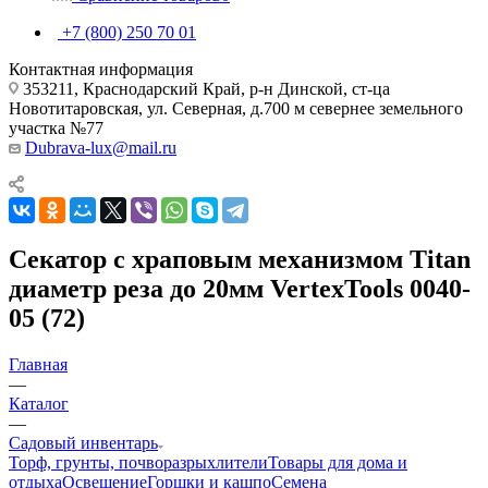
+7 (800) 250 70 01
Контактная информация
353211, Краснодарский Край, р-н Динской, ст-ца
Новотитаровская, ул. Северная, д.700 м севернее земельного
участка №77
Dubrava-lux@mail.ru
Секатор с храповым механизмом Titan
диаметр реза до 20мм VertexTools 0040-
05 (72)
Главная
—
Каталог
—
Садовый инвентарь
Торф, грунты, почворазрыхлители
Товары для дома и
отдыха
Освещение
Горшки и кашпо
Семена