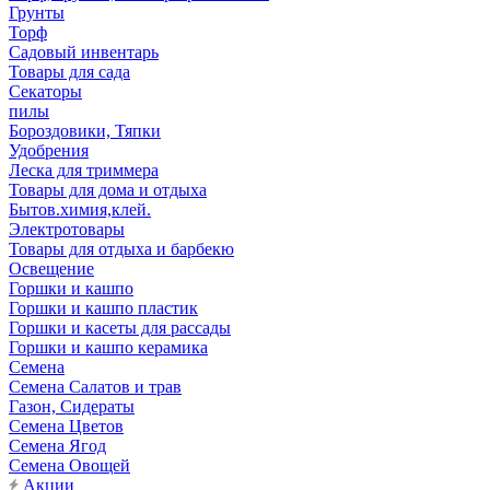
Грунты
Торф
Садовый инвентарь
Товары для сада
Секаторы
пилы
Бороздовики, Тяпки
Удобрения
Леска для триммера
Товары для дома и отдыха
Бытов.химия,клей.
Электротовары
Товары для отдыха и барбекю
Освещение
Горшки и кашпо
Горшки и кашпо пластик
Горшки и касеты для рассады
Горшки и кашпо керамика
Семена
Семена Салатов и трав
Газон, Сидераты
Семена Цветов
Семена Ягод
Семена Овощей
Акции