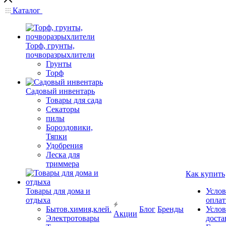
Каталог
Торф, грунты,
почворазрыхлители
Грунты
Торф
Садовый инвентарь
Товары для сада
Секаторы
пилы
Бороздовики,
Тяпки
Удобрения
Леска для
триммера
Как купить
Товары для дома и
Услов
отдыха
опла
Бытов.химия,клей.
Блог
Бренды
Услов
Акции
Электротовары
доста