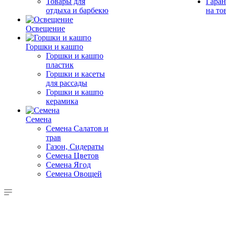
Товары для
Гаран
отдыха и барбекю
на то
Освещение
Горшки и кашпо
Горшки и кашпо
пластик
Горшки и касеты
для рассады
Горшки и кашпо
керамика
Семена
Семена Салатов и
трав
Газон, Сидераты
Семена Цветов
Семена Ягод
Семена Овощей