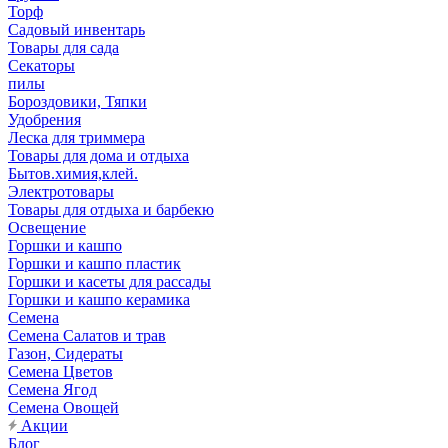
Торф
Садовый инвентарь
Товары для сада
Секаторы
пилы
Бороздовики, Тяпки
Удобрения
Леска для триммера
Товары для дома и отдыха
Бытов.химия,клей.
Электротовары
Товары для отдыха и барбекю
Освещение
Горшки и кашпо
Горшки и кашпо пластик
Горшки и касеты для рассады
Горшки и кашпо керамика
Семена
Семена Салатов и трав
Газон, Сидераты
Семена Цветов
Семена Ягод
Семена Овощей
Акции
Блог