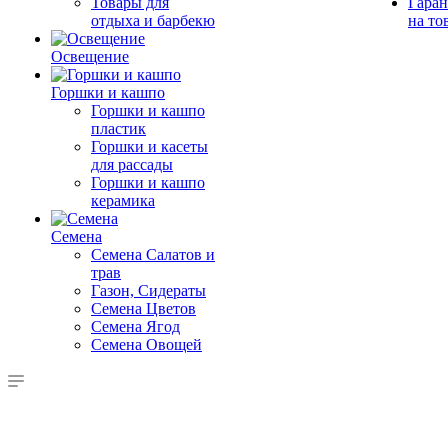
Товары для
Гаран
отдыха и барбекю
на то
Освещение
Горшки и кашпо
Горшки и кашпо
пластик
Горшки и касеты
для рассады
Горшки и кашпо
керамика
Семена
Семена Салатов и
трав
Газон, Сидераты
Семена Цветов
Семена Ягод
Семена Овощей