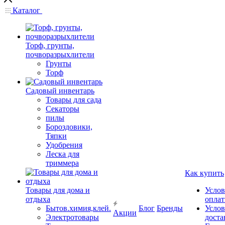
Каталог
Торф, грунты,
почворазрыхлители
Грунты
Торф
Садовый инвентарь
Товары для сада
Секаторы
пилы
Бороздовики,
Тяпки
Удобрения
Леска для
триммера
Как купить
Товары для дома и
Услов
отдыха
опла
Бытов.химия,клей.
Блог
Бренды
Услов
Акции
Электротовары
доста