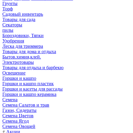
Грунты
Торф
Садовый инвентарь
Товары для сада
Секаторы
пилы
Бороздовики, Тяпки
Удобрения
Леска для триммера
Товары для дома и отдыха
Бытов.химия,клей.
Электротовары
Товары для отдыха и барбекю
Освещение
Горшки и кашпо
Горшки и кашпо пластик
Горшки и касеты для рассады
Горшки и кашпо керамика
Семена
Семена Салатов и трав
Газон, Сидераты
Семена Цветов
Семена Ягод
Семена Овощей
Акции