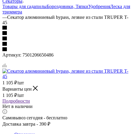
Секаторы
Товары для сада
пилы
Бороздовики, Тяпки
Удобрения
Леска для
триммера
—
Секатор алюминиевый bypass, лезвие из стали TRUPER T-
45
Артикул:
7501206650486
1 105
₽
/шт
Варианты цен
1 105
₽
/шт
Подробности
Нет в наличии
Самовывоз сегодня - бесплатно
Доставка завтра - 390 ₽