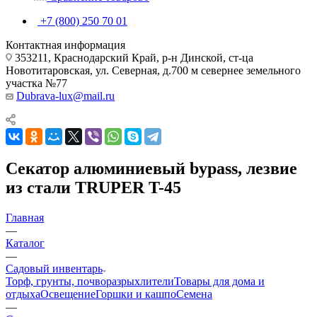
+7 (800) 250 70 01
Контактная информация
353211, Краснодарский Край, р-н Динской, ст-ца
Новотитаровская, ул. Северная, д.700 м севернее земельного
участка №77
Dubrava-lux@mail.ru
Секатор алюминиевый bypass, лезвие
из стали TRUPER T-45
Главная
—
Каталог
—
Садовый инвентарь
Торф, грунты, почворазрыхлители
Товары для дома и
отдыха
Освещение
Горшки и кашпо
Семена
—