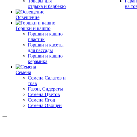
Товары для
Гаран
отдыха и барбекю
на то
Освещение
Горшки и кашпо
Горшки и кашпо
пластик
Горшки и касеты
для рассады
Горшки и кашпо
керамика
Семена
Семена Салатов и
трав
Газон, Сидераты
Семена Цветов
Семена Ягод
Семена Овощей