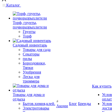
Каталог
Торф, грунты,
почворазрыхлители
Грунты
Торф
Садовый инвентарь
Товары для сада
Секаторы
пилы
Бороздовики,
Тяпки
Удобрения
Леска для
триммера
Как купить
Товары для дома и
Услов
отдыха
опла
Бытов.химия,клей.
Блог
Бренды
Услов
Акции
Электротовары
доста