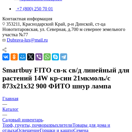
+7 (800) 250 70 01
Контактная информация
353211, Краснодарский Край, р-н Динской, ст-ца
Новотитаровская, ул. Северная, д.700 м севернее земельного
участка №77
Dubrava-lux@mail.ru
Smartbuy FITO св-к св/д линейный для
растений 14W кр-син 21мкмоль/с
873x21x32 900 ФИТО шнур лампа
Главная
—
Каталог
—
Садовый инвентарь
Торф, грунты, почворазрыхлители
Товары для дома и
отдыха
Освещение
Горшки и кашпо
Семена