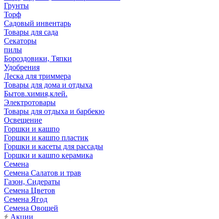
Грунты
Торф
Садовый инвентарь
Товары для сада
Секаторы
пилы
Бороздовики, Тяпки
Удобрения
Леска для триммера
Товары для дома и отдыха
Бытов.химия,клей.
Электротовары
Товары для отдыха и барбекю
Освещение
Горшки и кашпо
Горшки и кашпо пластик
Горшки и касеты для рассады
Горшки и кашпо керамика
Семена
Семена Салатов и трав
Газон, Сидераты
Семена Цветов
Семена Ягод
Семена Овощей
Акции