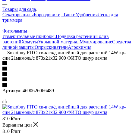
—
Товары для сада
Секаторы
пилы
Бороздовики, Тяпки
Удобрения
Леска для
триммера
—
Фитолампы
Измерительные приборы.
Подвязка растений
Полив
растений
Хомуты
Укрывной материал
Мульчирование
Средства
личной защиты
Опрыскиватели
Агрохимия
—
Smartbuy FITO св-к св/д линейный для растений 14W кр-
син 21мкмоль/с 873x21x32 900 ФИТО шнур лампа
Артикул:
4690626066489
810
₽
/шт
Варианты цен
810
₽
/шт