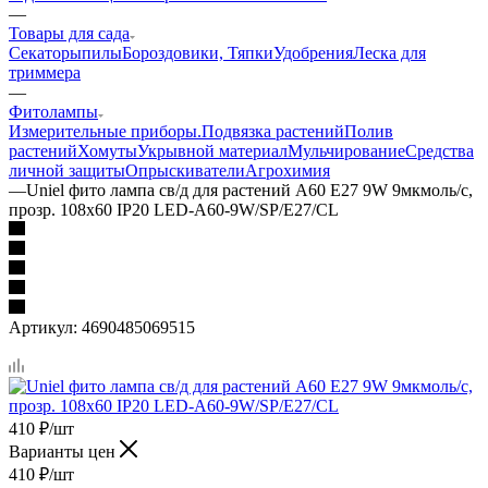
—
Товары для сада
Секаторы
пилы
Бороздовики, Тяпки
Удобрения
Леска для
триммера
—
Фитолампы
Измерительные приборы.
Подвязка растений
Полив
растений
Хомуты
Укрывной материал
Мульчирование
Средства
личной защиты
Опрыскиватели
Агрохимия
—
Uniel фито лампа св/д для растений A60 E27 9W 9мкмоль/с,
прозр. 108x60 IP20 LED-A60-9W/SP/E27/CL
Артикул:
4690485069515
410
₽
/шт
Варианты цен
410
₽
/шт