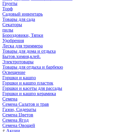
Грунты
Торф
Садовый инвентарь
Товары для сада
Секаторы
пилы
Бороздовики, Тяпки
Удобрения
Леска для триммера
Товары для дома и отдыха
Бытов.химия,клей.
Электротовары
Товары для отдыха и барбекю
Освещение
Горшки и кашпо
Горшки и кашпо пластик
Горшки и касеты для рассады
Горшки и кашпо керамика
Семена
Семена Салатов и трав
Газон, Сидераты
Семена Цветов
Семена Ягод
Семена Овощей
Акции