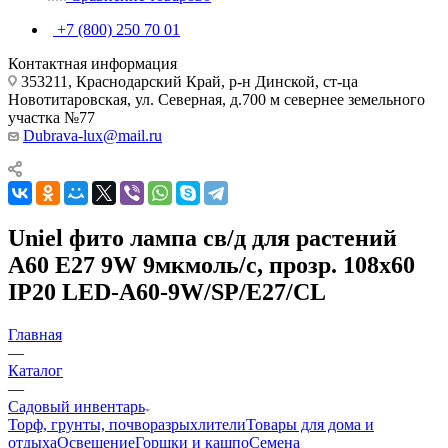
+7 (800) 250 70 01
Контактная информация
353211, Краснодарский Край, р-н Динской, ст-ца
Новотитаровская, ул. Северная, д.700 м севернее земельного
участка №77
Dubrava-lux@mail.ru
Uniel фито лампа св/д для растений
A60 E27 9W 9мкмоль/с, прозр. 108x60
IP20 LED-A60-9W/SP/E27/CL
Главная
—
Каталог
—
Садовый инвентарь
Торф, грунты, почворазрыхлители
Товары для дома и
отдыха
Освещение
Горшки и кашпо
Семена