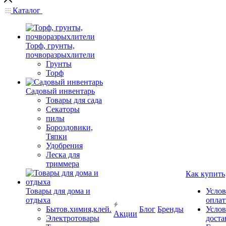
Каталог
Торф, грунты,
почворазрыхлители
Грунты
Торф
Садовый инвентарь
Товары для сада
Секаторы
пилы
Бороздовики,
Тяпки
Удобрения
Леска для
триммера
Как купить
Товары для дома и
Услов
отдыха
опла
Бытов.химия,клей.
Блог
Бренды
Услов
Акции
Электротовары
доста