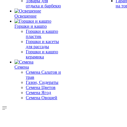
Товары для
Гаран
отдыха и барбекю
на то
Освещение
Горшки и кашпо
Горшки и кашпо
пластик
Горшки и касеты
для рассады
Горшки и кашпо
керамика
Семена
Семена Салатов и
трав
Газон, Сидераты
Семена Цветов
Семена Ягод
Семена Овощей