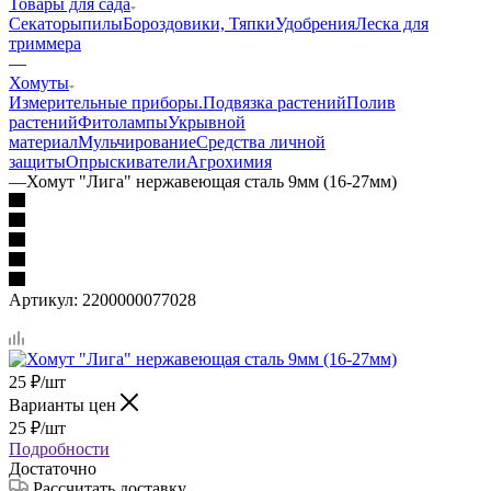
Товары для сада
Секаторы
пилы
Бороздовики, Тяпки
Удобрения
Леска для
триммера
—
Хомуты
Измерительные приборы.
Подвязка растений
Полив
растений
Фитолампы
Укрывной
материал
Мульчирование
Средства личной
защиты
Опрыскиватели
Агрохимия
—
Хомут "Лига" нержавеющая сталь 9мм (16-27мм)
Артикул:
2200000077028
25
₽
/шт
Варианты цен
25
₽
/шт
Подробности
Достаточно
Рассчитать доставку