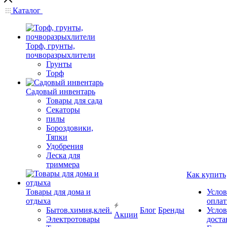
Каталог
Торф, грунты,
почворазрыхлители
Грунты
Торф
Садовый инвентарь
Товары для сада
Секаторы
пилы
Бороздовики,
Тяпки
Удобрения
Леска для
триммера
Как купить
Товары для дома и
Услов
отдыха
опла
Бытов.химия,клей.
Блог
Бренды
Услов
Акции
Электротовары
доста