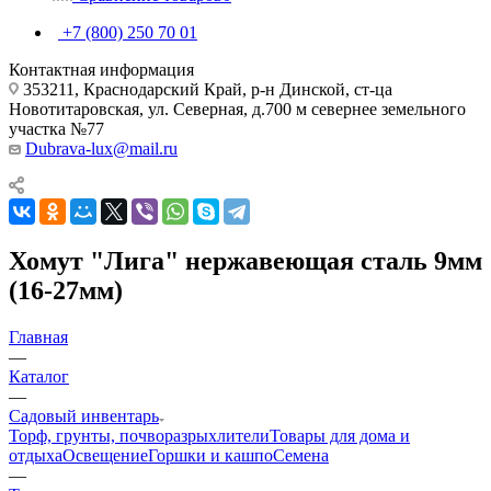
+7 (800) 250 70 01
Контактная информация
353211, Краснодарский Край, р-н Динской, ст-ца
Новотитаровская, ул. Северная, д.700 м севернее земельного
участка №77
Dubrava-lux@mail.ru
Хомут "Лига" нержавеющая сталь 9мм
(16-27мм)
Главная
—
Каталог
—
Садовый инвентарь
Торф, грунты, почворазрыхлители
Товары для дома и
отдыха
Освещение
Горшки и кашпо
Семена
—