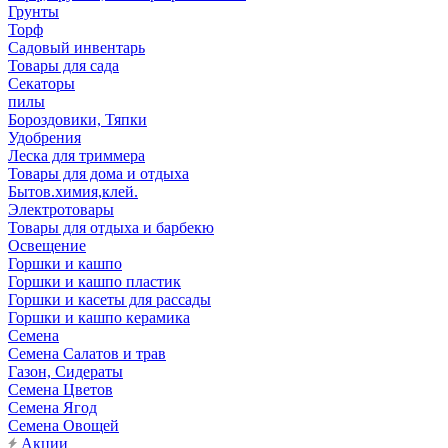
Грунты
Торф
Садовый инвентарь
Товары для сада
Секаторы
пилы
Бороздовики, Тяпки
Удобрения
Леска для триммера
Товары для дома и отдыха
Бытов.химия,клей.
Электротовары
Товары для отдыха и барбекю
Освещение
Горшки и кашпо
Горшки и кашпо пластик
Горшки и касеты для рассады
Горшки и кашпо керамика
Семена
Семена Салатов и трав
Газон, Сидераты
Семена Цветов
Семена Ягод
Семена Овощей
Акции