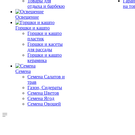
Товары для
Гаран
отдыха и барбекю
на то
Освещение
Горшки и кашпо
Горшки и кашпо
пластик
Горшки и касеты
для рассады
Горшки и кашпо
керамика
Семена
Семена Салатов и
трав
Газон, Сидераты
Семена Цветов
Семена Ягод
Семена Овощей