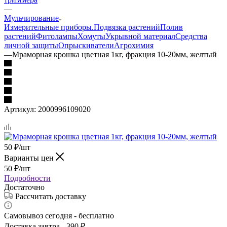
—
Мульчирование
Измерительные приборы.
Подвязка растений
Полив
растений
Фитолампы
Хомуты
Укрывной материал
Средства
личной защиты
Опрыскиватели
Агрохимия
—
Мраморная крошка цветная 1кг, фракция 10-20мм, желтый
Артикул:
2000996109020
50
₽
/шт
Варианты цен
50
₽
/шт
Подробности
Достаточно
Рассчитать доставку
Самовывоз сегодня - бесплатно
Доставка завтра - 390 ₽