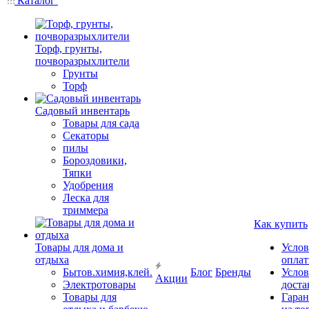
Каталог
Торф, грунты,
почворазрыхлители
Грунты
Торф
Садовый инвентарь
Товары для сада
Секаторы
пилы
Бороздовики,
Тяпки
Удобрения
Леска для
триммера
Как купить
Товары для дома и
Услов
отдыха
опла
Бытов.химия,клей.
Блог
Бренды
Услов
Акции
Электротовары
доста
Товары для
Гаран