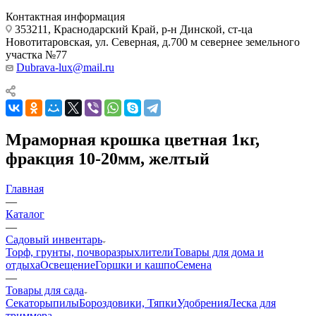
Контактная информация
353211, Краснодарский Край, р-н Динской, ст-ца
Новотитаровская, ул. Северная, д.700 м севернее земельного
участка №77
Dubrava-lux@mail.ru
Мраморная крошка цветная 1кг,
фракция 10-20мм, желтый
Главная
—
Каталог
—
Садовый инвентарь
Торф, грунты, почворазрыхлители
Товары для дома и
отдыха
Освещение
Горшки и кашпо
Семена
—
Товары для сада
Секаторы
пилы
Бороздовики, Тяпки
Удобрения
Леска для
триммера